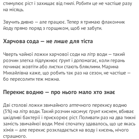
стимулює ріст і захищає від гнилі. Робити це не частіше разу
на місяць.
Звучить дивно — але працює. Тепер я тримаю флакончик
йоду прямо поряд з горщиком, щоб не забути.
Харчова сода — не лише для тіста
Чверть чайної ложки харчової соди на літр води — такий
розчин злегка підлужнює ґрунт і допомагає, коли герань
починає жовтіти або листки стають бляклими. Марина
Михайлівна каже, що робить так раз на сезон, не частіше —
бо пересолити теж можна.
Перекис водню — про нього мало хто знає
Дві столові ложки звичайного аптечного перекису водню
(3%) на літр води. Такий розчин насичує ґрунт киснем, вбиває
шкідливі бактерії і прискорює ріст. Поливати раз на два тижні
замість звичайної води. Мені спочатку здавалось, що це якась
хімія — але перекис розкладається на воду і кисень, нічого
страшного.