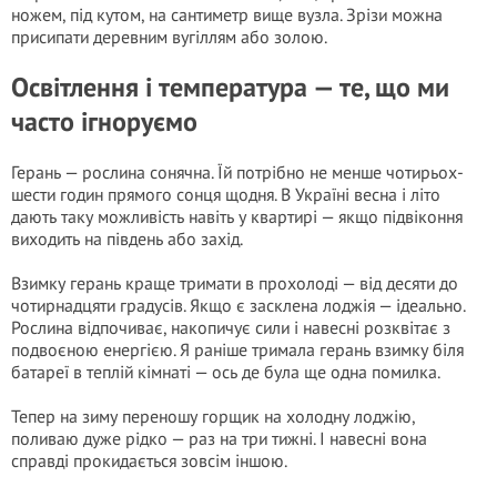
ножем, під кутом, на сантиметр вище вузла. Зрізи можна
присипати деревним вугіллям або золою.
Освітлення і температура — те, що ми
часто ігноруємо
Герань — рослина сонячна. Їй потрібно не менше чотирьох-
шести годин прямого сонця щодня. В Україні весна і літо
дають таку можливість навіть у квартирі — якщо підвіконня
виходить на південь або захід.
Взимку герань краще тримати в прохолоді — від десяти до
чотирнадцяти градусів. Якщо є засклена лоджія — ідеально.
Рослина відпочиває, накопичує сили і навесні розквітає з
подвоєною енергією. Я раніше тримала герань взимку біля
батареї в теплій кімнаті — ось де була ще одна помилка.
Тепер на зиму переношу горщик на холодну лоджію,
поливаю дуже рідко — раз на три тижні. І навесні вона
справді прокидається зовсім іншою.