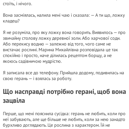
стоїть, і нічого.
Вона засміялась, налила мені чаю і сказала: — А ти що, ложку
кладеш?
Я не розуміла, про яку ложку вона говорить. Виявилось — про
звичайну столову ложку деревної золи. Або харчової соди.
Або перекису водню — залежно від того, чого саме не
вистачає рослині. Марина Михайлівна розповідала це так
спокійно і просто, наче ділилась рецептом борщу, а не
якоюсь садівничою мудрістю.
Я записала все до телефону. Прийшла додому, подивилась на
свою герань — і взялась за роботу.
Що насправді потрібно герані, щоб вона
зацвіла
Перше, що мені пояснила сусідка: герань не любить, коли про
неї забувають, але ще більше не любить, коли за нею занадто
бурхливо доглядають. Це рослина з характером. Їй не