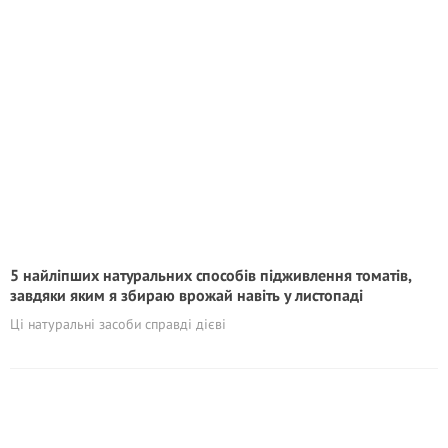
5 найліпших натуральних способів підживлення томатів,
завдяки яким я збираю врожай навіть у листопаді
Ці натуральні засоби справді дієві