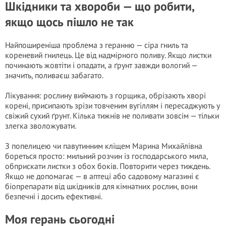
Шкідники та хвороби — що робити,
якщо щось пішло не так
Найпоширеніша проблема з геранню — сіра гниль та
кореневий гнилець. Це від надмірного поливу. Якщо листки
починають жовтіти і опадати, а ґрунт завжди вологий —
значить, поливаєш забагато.
Лікування: рослину виймають з горщика, обрізають хворі
корені, присипають зрізи товченим вугіллям і пересаджують у
свіжий сухий ґрунт. Кілька тижнів не поливати зовсім — тільки
злегка зволожувати.
З попелицею чи павутинним кліщем Марина Михайлівна
бореться просто: мильний розчин із господарського мила,
обприскати листки з обох боків. Повторити через тиждень.
Якщо не допомагає — в аптеці або садовому магазині є
біопрепарати від шкідників для кімнатних рослин, вони
безпечні і досить ефективні.
Моя герань сьогодні