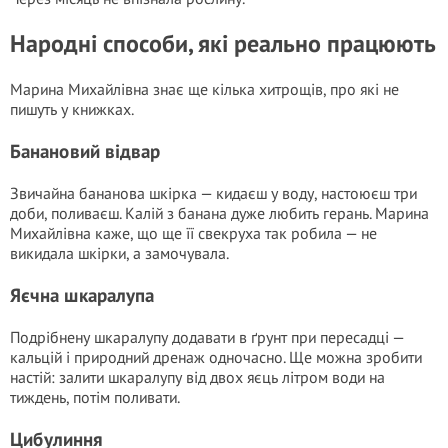
Народні способи, які реально працюють
Марина Михайлівна знає ще кілька хитрощів, про які не
пишуть у книжках.
Банановий відвар
Звичайна банановa шкірка — кидаєш у воду, настоюєш три
доби, поливаєш. Калій з банана дуже любить герань. Марина
Михайлівна каже, що ще її свекруха так робила — не
викидала шкірки, а замочувала.
Яєчна шкаралупа
Подрібнену шкаралупу додавати в ґрунт при пересадці —
кальцій і природний дренаж одночасно. Ще можна зробити
настій: залити шкаралупу від двох яєць літром води на
тиждень, потім поливати.
Цибулиння