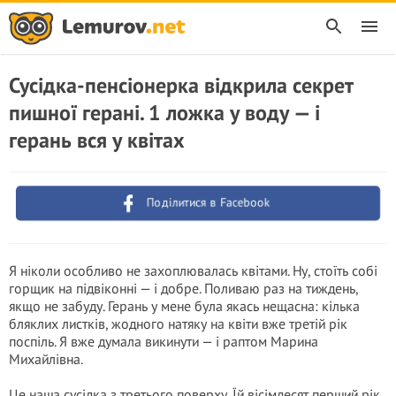
Сусідка-пенсіонерка відкрила секрет
пишної герані. 1 ложка у воду — і
герань вся у квітах
Поділитися в Facebook
Я ніколи особливо не захоплювалась квітами. Ну, стоїть собі
горщик на підвіконні — і добре. Поливаю раз на тиждень,
якщо не забуду. Герань у мене була якась нещасна: кілька
бляклих листків, жодного натяку на квіти вже третій рік
поспіль. Я вже думала викинути — і раптом Марина
Михайлівна.
Це наша сусідка з третього поверху. Їй вісімдесят перший рік,