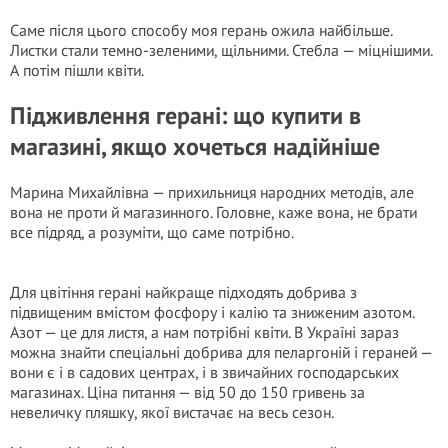
Саме після цього способу моя герань ожила найбільше.
Листки стали темно-зеленими, щільними. Стебла — міцнішими.
А потім пішли квіти.
Підживлення герані: що купити в
магазині, якщо хочеться надійніше
Марина Михайлівна — прихильниця народних методів, але
вона не проти й магазинного. Головне, каже вона, не брати
все підряд, а розуміти, що саме потрібно.
Для цвітіння герані найкраще підходять добрива з
підвищеним вмістом фосфору і калію та зниженим азотом.
Азот — це для листя, а нам потрібні квіти. В Україні зараз
можна знайти спеціальні добрива для пеларгоній і гераней —
вони є і в садових центрах, і в звичайних господарських
магазинах. Ціна питання — від 50 до 150 гривень за
невеличку пляшку, якої вистачає на весь сезон.