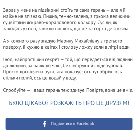
Зараз у мене на підвіконні стоїть та сама герань — але я її
майже не впізнаю. Пишна, темно-зелена, з трьома великими
суцвіттями яскраво-кораловового кольору. Сусіди, які
заходять у гості, завжди питають, що це за сорт і де я взяла.
А я кожного разу згадую Марину Михайлівну з третього
поверху, її кухню в квітах і столову ложку золи в літрі води.
Іноді найпростіший секрет — той, що передається від людини
до людини, за чашкою чаю, без інструкцій і відеоуроків.
Просто досвідчена рука, яка показує: ось тут обріж, ось
стільки полий, ось це додай у воду.
Спробуйте — і ваша герань теж здивує. Повірте, вона це вміє.
БУЛО ЦІКАВО? РОЗКАЖІТЬ ПРО ЦЕ ДРУЗЯМ!
Поділитися в Facebook