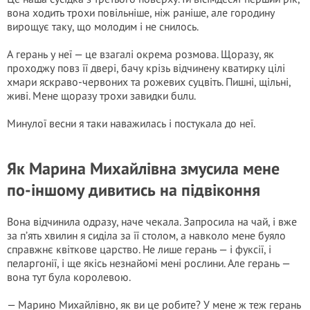
вона ходить трохи повільніше, ніж раніше, але городину
вирощує таку, що молодим і не снилось.
А герань у неї — це взагалі окрема розмова. Щоразу, як
проходжу повз її двері, бачу крізь відчинену кватирку цілі
хмари яскраво-червоних та рожевих суцвіть. Пишні, щільні,
живі. Мене щоразу трохи завидки бuлu.
Минулої весни я таки наважилась і постукала до неї.
Як Марина Михайлівна змусила мене
по-іншому дивитись на підвіконня
Вона відчинила одразу, наче чекала. Запросила на чай, і вже
за п’ять хвилин я сиділа за її столом, а навколо мене буяло
справжнє квіткове царство. Не лише герань — і фуксії, і
пеларгонії, і ще якісь незнайомі мені рослини. Але герань —
вона тут була королевою.
— Марино Михайлівно, як ви це робите? У мене ж теж герань