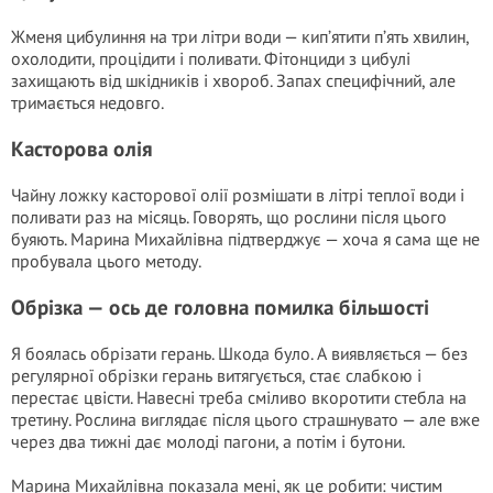
Жменя цибулиння на три літри води — кип’ятити п’ять хвилин,
охолодити, процідити і поливати. Фітонциди з цибулі
захищають від шкідників і хвороб. Запах специфічний, але
тримається недовго.
Касторова олія
Чайну ложку касторової олії розмішати в літрі теплої води і
поливати раз на місяць. Говорять, що рослини після цього
буяють. Марина Михайлівна підтверджує — хоча я сама ще не
пробувала цього методу.
Обрізка — ось де головна помилка більшості
Я боялась обрізати герань. Шкода було. А виявляється — без
регулярної обрізки герань витягується, стає слабкою і
перестає цвісти. Навесні треба сміливо вкоротити стебла на
третину. Рослина виглядає після цього страшнувато — але вже
через два тижні дає молоді пагони, а потім і бутони.
Марина Михайлівна показала мені, як це робити: чистим