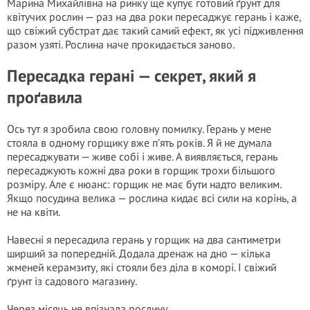
Марина Михайлівна на ринку ще купує готовий ґрунт для
квітучих рослин — раз на два роки пересаджує герань і каже,
що свіжий субстрат дає такий самий ефект, як усі підживлення
разом узяті. Рослина наче прокидається заново.
Пересадка герані — секрет, який я
проґавила
Ось тут я зробила свою головну помилку. Герань у мене
стояла в одному горщику вже п’ять років. Я й не думала
пересаджувати — живе собі і живе. А виявляється, герань
пересаджують кожні два роки в горщик трохи більшого
розміру. Але є нюанс: горщик не має бути надто великим.
Якщо посудина велика — рослина кидає всі сили на корінь, а
не на квіти.
Навесні я пересадила герань у горщик на два сантиметри
ширший за попередній. Додала дренаж на дно — кілька
жменей керамзиту, які стояли без діла в коморі. І свіжий
ґрунт із садового магазину.
Через місяць не впізнала рослину.