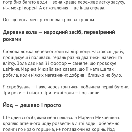
потрібно багато води — вона краще переживе легку засуху,
ніж мокрі корені. А от живлення — це інша справа.
Ось що вона мені розповіла крок за кроком.
Деревна зола — народний засіб, перевірений
роками
Столова ложка деревної золи на літр води. Настоюєш добу,
проціджуєш і поливаєш герань раз на два тижні навесні та
влітку. Зола дає калій і фосфор — саме те, що провокує
цвітіння. Марина Михайлівна казала, що її мати ще так
робила, коли ніяких магазинних добрив і близько не було.
Я спробувала — і вже через три тижні побачила перші бутони.
Три роки — і нічого. Три тижні золи — і ось вони.
Йод — дешево і просто
Ще один спосіб, який мені підказала Марина Михайлівна:
краплю аптечного йоду розвести в літрі води і обережно
полити по краю горщика, не попадаючи на корінь. Йод