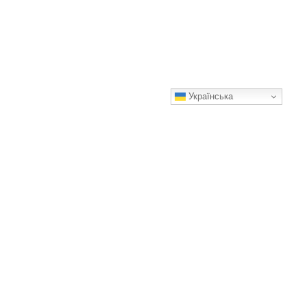
Українська
Что делают геодезисты и зачем это может понадобиться
обычным людям
Казалось бы, при чем здесь геодезия?