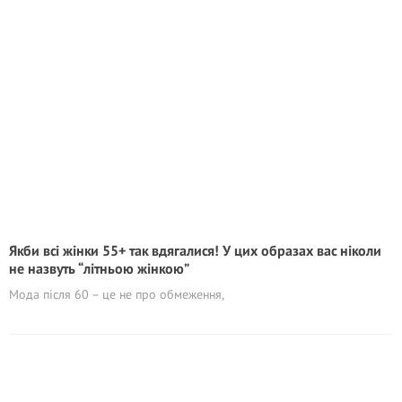
Якби всі жінки 55+ так вдягалися! У цих образах вас ніколи
не назвуть “літньою жінкою”
Мода після 60 – це не про обмеження,