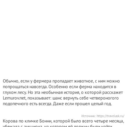
Обычно, если у фермера пропадает животное, с ним можно
попрощаться навсегда. Особенно если ферма находится в
глухом лесу. Но эта необычная история, о которой расскажет
Lemurov.net, показывает: шанс вернуть себе четвероногого
подопечного есть всегда. Даже если прошел целый год.
Источник:
https://travelask.ru/
Корова по кличке Бонни, которой было всего четыре месяца,
убежала с аукциона, на котором ей должны были найти