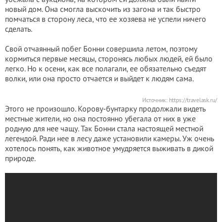
новый дом. Она смогла выскочить из загона и так быстро
помчаться в сторону леса, что ее хозяева не успели ничего
сделать.
Свой отчаянный побег Бонни совершила летом, поэтому
кормиться первые месяцы, сторонясь любых людей, ей было
легко. Но к осени, как все полагали, ее обязательно съедят
волки, или она просто отчается и выйдет к людям сама.
Источник:
https://travelask.ru/
Этого не произошло. Корову-бунтарку продолжали видеть
местные жители, но она постоянно убегала от них в уже
родную для нее чащу. Так Бонни стала настоящей местной
легендой. Ради нее в лесу даже установили камеры. Уж очень
хотелось понять, как животное умудряется выживать в дикой
природе.