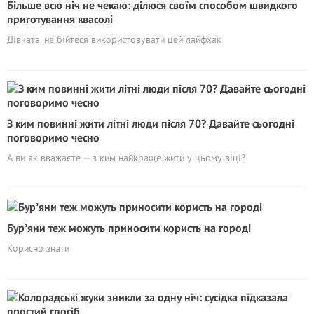
Більше всю ніч не чекаю: ділюся своїм способом швидкого
приготування квасолі
Дівчата, не бійтеся використовувати цей лайфхак
З ким повинні жити літні люди після 70? Давайте сьогодні
поговоримо чесно
А ви як вважаєте — з ким найкраще жити у цьому віці?
Бурʼяни теж можуть приносити користь на городі
Корисно знати