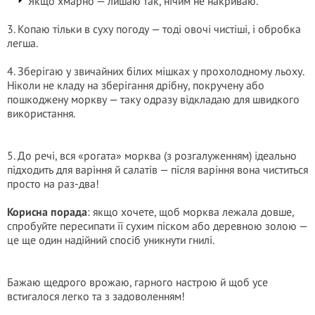
Якщо хмарно — лишаю так, нічим не накриваю.
3. Копаю тільки в суху погоду — тоді овочі чистіші, і обробка
легша.
4. Зберігаю у звичайних білих мішках у прохолодному льоху.
Ніколи не кладу на зберігання дрібну, покручену або
пошкоджену моркву — таку одразу відкладаю для швидкого
використання.
5. До речі, вся «рогата» морква (з розгалуженням) ідеально
підходить для варіння й салатів — після варіння вона чиститься
просто на раз-два!
Корисна порада
: якщо хочете, щоб морква лежала довше,
спробуйте пересипати її сухим піском або деревною золою —
це ще один надійний спосіб уникнути гнилі.
Бажаю щедрого врожаю, гарного настрою й щоб усе
встигалося легко та з задоволенням!