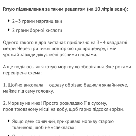
Готую підживлення за таким рецептом (на 10 літрів води):
2–3 грами марганцівки
2 грами борної кислоти
Одного такого відра вистачає приблизно на 3–4 квадратні
метри. Через три тижні повторюю цю процедуру, і мій
урожай завжди дякує мені рясними плодами.
А ще поділюсь, як я готую моркву до зберігання. Вже роками
перевірена схема:
1. Щойно викопала — одразу обрізаю бадилля якнайнижче,
майже під саму головку.
2. Моркву не мию! Просто розкладаю її в сухому,
провітрюваному місці на добу, щоб гарно підсохли зрізи.
Якщо день сонячний, прикриваю моркву старою
тканиною, щоб не «спеклась»;