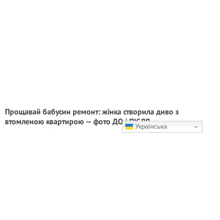
Прощавай бабусин ремонт: жінка створила диво з
втомленою квартирою — фото ДО і ПІСЛЯ
Українська
Які кольори! 😍🔥