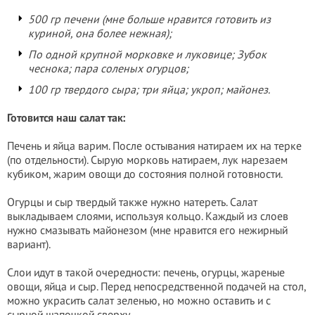
500 гр печени (мне больше нравится готовить из
куриной, она более нежная);
По одной крупной морковке и луковице; Зубок
чеснока; пара соленых огурцов;
100 гр твердого сыра; три яйца; укроп; майонез.
Готовится наш салат так:
Печень и яйца варим. После остывания натираем их на терке
(по отдельности). Сырую морковь натираем, лук нарезаем
кубиком, жарим овощи до состояния полной готовности.
Огурцы и сыр твердый также нужно натереть. Салат
выкладываем слоями, используя кольцо. Каждый из слоев
нужно смазывать майонезом (мне нравится его нежирный
вариант).
Слои идут в такой очередности: печень, огурцы, жареные
овощи, яйца и сыр. Перед непосредственной подачей на стол,
можно украсить салат зеленью, но можно оставить и с
сырной шапочкой сверху.