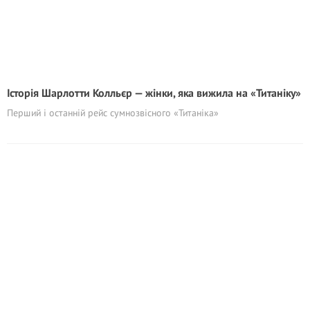
Історія Шарлотти Колльєр — жінки, яка вижила на «Титаніку»
Перший і останній рейс сумнозвісного «Титаніка»