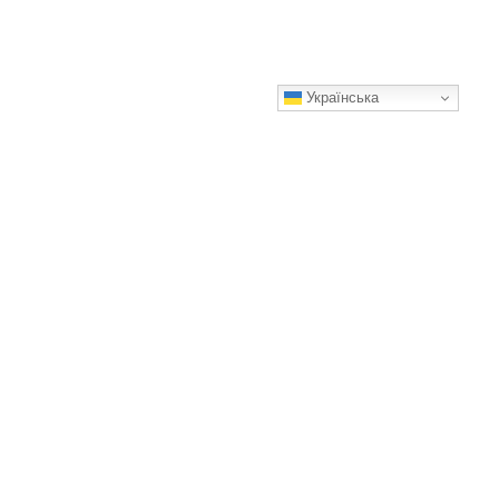
Українська
Святковий салат, який я завжди готую взимку. Дуже
красивий і ніжний на смак
Салат виходить неординарний, ситний і дуже святковий