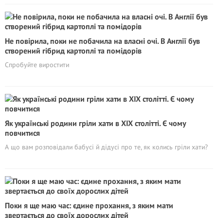
Не повірила, поки не побачила на власні очі. В Англії був
створений гібрид картоплі та помідорів
Спробуйте виростити
Як українські родини гріли хати в ХІХ столітті. Є чому
повчитися
А що вам розповідали бабусі й дідусі про те, як колись гріли хати?
Поки я ще маю час: єдине прохання, з яким мати
звертається до своїх дорослих дітей