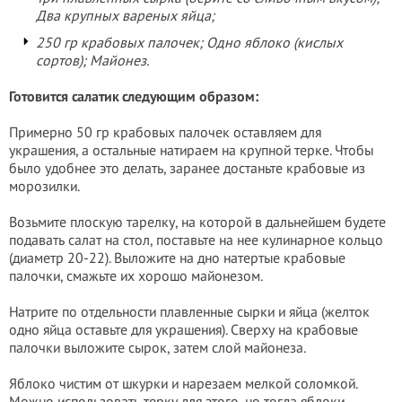
Два крупных вареных яйца;
250 гр крабовых палочек; Одно яблоко (кислых
сортов); Майонез.
Готовится салатик следующим образом:
Примерно 50 гр крабовых палочек оставляем для
украшения, а остальные натираем на крупной терке. Чтобы
было удобнее это делать, заранее достаньте крабовые из
морозилки.
Возьмите плоскую тарелку, на которой в дальнейшем будете
подавать салат на стол, поставьте на нее кулинарное кольцо
(диаметр 20-22). Выложите на дно натертые крабовые
палочки, смажьте их хорошо майонезом.
Натрите по отдельности плавленные сырки и яйца (желток
одно яйца оставьте для украшения). Сверху на крабовые
палочки выложите сырок, затем слой майонеза.
Яблоко чистим от шкурки и нарезаем мелкой соломкой.
Можно использовать терку для этого, но тогда яблоки