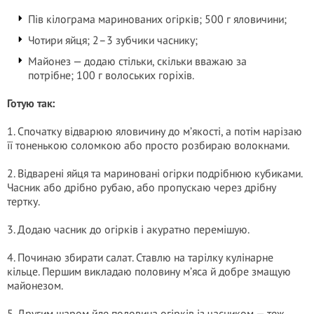
Пів кілограма маринованих огірків; 500 г яловичини;
Чотири яйця; 2–3 зубчики часнику;
Майонез — додаю стільки, скільки вважаю за
потрібне; 100 г волоських горіхів.
Готую так:
1. Спочатку відварюю яловичину до м’якості, а потім нарізаю
її тоненькою соломкою або просто розбираю волокнами.
2. Відварені яйця та мариновані огірки подрібнюю кубиками.
Часник або дрібно рубаю, або пропускаю через дрібну
тертку.
3. Додаю часник до огірків і акуратно перемішую.
4. Починаю збирати салат. Ставлю на тарілку кулінарне
кільце. Першим викладаю половину м’яса й добре змащую
майонезом.
5. Другим шаром йде половина огірків із часником — теж