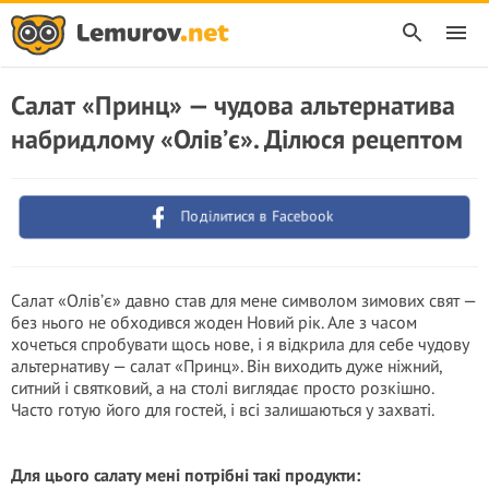
Салат «Принц» — чудова альтернатива
набридлому «Олів’є». Ділюся рецептом
Поділитися в Facebook
Салат «Олів’є» давно став для мене символом зимових свят —
без нього не обходився жоден Новий рік. Але з часом
хочеться спробувати щось нове, і я відкрила для себе чудову
альтернативу — салат «Принц». Він виходить дуже ніжний,
ситний і святковий, а на столі виглядає просто розкішно.
Часто готую його для гостей, і всі залишаються у захваті.
Для цього салату мені потрібні такі продукти: