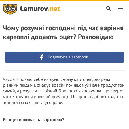
Чому розумні господині під час варіння
картоплі додають оцет? Розповідаю
Поділитися в Facebook
Часом я ловлю себе на думці: чому картопля, зварена
різними людьми, смакує зовсім по-іншому? Наче продукт той
самий, а результат — різний. Зрештою я зрозуміла, що секрет
може ховатися у звичайному оцті. Ця проста добавка здатна
змінити і смак, і вигляд страви.
Як оцет впливає на картоплю?