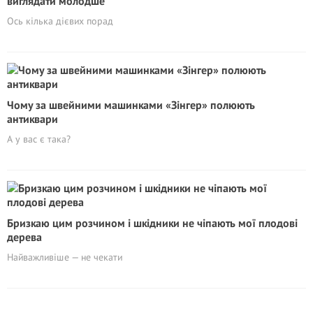
виглядати молодше
Ось кілька дієвих порад
Чому за швейними машинками «Зінгер» полюють
антиквари
А у вас є така?
Бризкаю цим розчином і шкідники не чіпають мої плодові
дерева
Найважливіше — не чекати