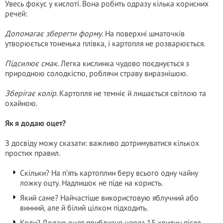
Увесь фокус у кислоті. Вона робить одразу кілька корисних
речей:
Допомагає зберегти форму.
На поверхні шматочків
утворюється тоненька плівка, і картопля не розварюється.
Підсилює смак.
Легка кислинка чудово поєднується з
природною солодкістю, роблячи страву виразнішою.
Зберігає колір
. Картопля не темніє й лишається світлою та
охайною.
Як я додаю оцет?
З досвіду можу сказати: важливо дотримуватися кількох
простих правил.
Скільки? На п’ять картоплин беру всього одну чайну
ложку оцту. Надлишок не піде на користь.
Який саме? Найчастіше використовую яблучний або
винний, але й білий цілком підходить.
Коли? Додаю оцет приблизно через 15 хвилин після