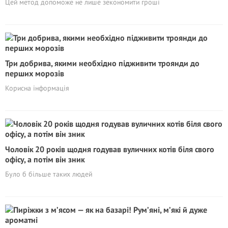
Цей метод допоможе не лише зекономити гроші
Три добрива, якими необхідно підживити троянди до
перших морозів
Корисна iнформація
Чоловік 20 років щодня годував вуличних котів біля свого
офісу, а потім він зник
Було б більше таких людей