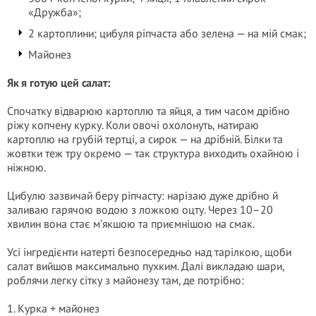
«Дружба»;
2 картоплини; цибуля ріпчаста або зелена — на мій смак;
Майонез
Як я готую цей салат:
Спочатку відварюю картоплю та яйця, а тим часом дрібно
ріжу копчену курку. Коли овочі охолонуть, натираю
картоплю на грубій тертці, а сирок — на дрібній. Білки та
жовтки теж тру окремо — так структура виходить охайною і
ніжною.
Цибулю зазвичай беру ріпчасту: нарізаю дуже дрібно й
заливаю гарячою водою з ложкою оцту. Через 10–20
хвилин вона стає м’якшою та приємнішою на смак.
Усі інгредієнти натерті безпосередньо над тарілкою, щоби
салат вийшов максимально пухким. Далі викладаю шари,
роблячи легку сітку з майонезу там, де потрібно:
1. Курка + майонез