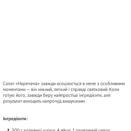
Салат «Наречена» завжди асоціюється в мене з особливими
моментами — він ніжний, легкий і справді святковий. Коли
готую його, завжди беру найпростіші інгредієнти, але
результат виходить напрочуд вишуканим.
Інгредієнти:
300 г копченої курки; 4 яйця; 1 плавлений сирок