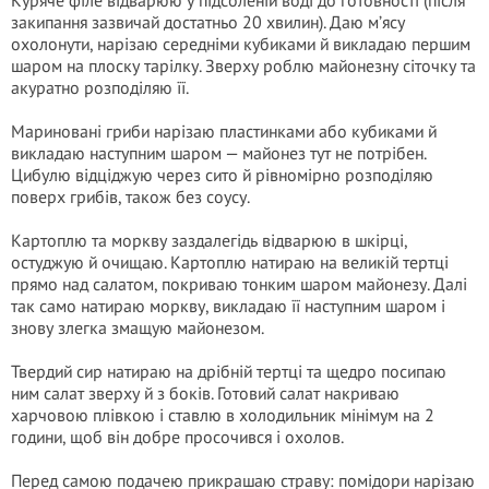
Куряче філе відварюю у підсоленій воді до готовності (після
закипання зазвичай достатньо 20 хвилин). Даю м’ясу
охолонути, нарізаю середніми кубиками й викладаю першим
шаром на плоску тарілку. Зверху роблю майонезну сіточку та
акуратно розподіляю її.
Мариновані гриби нарізаю пластинками або кубиками й
викладаю наступним шаром — майонез тут не потрібен.
Цибулю відціджую через сито й рівномірно розподіляю
поверх грибів, також без соусу.
Картоплю та моркву заздалегідь відварюю в шкірці,
остуджую й очищаю. Картоплю натираю на великій тертці
прямо над салатом, покриваю тонким шаром майонезу. Далі
так само натираю моркву, викладаю її наступним шаром і
знову злегка змащую майонезом.
Твердий сир натираю на дрібній тертці та щедро посипаю
ним салат зверху й з боків. Готовий салат накриваю
харчовою плівкою і ставлю в холодильник мінімум на 2
години, щоб він добре просочився і охолов.
Перед самою подачею прикрашаю страву: помідори нарізаю