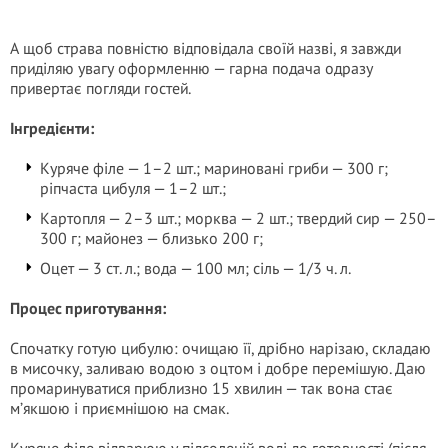
А щоб страва повністю відповідала своїй назві, я завжди
приділяю увагу оформленню — гарна подача одразу
привертає погляди гостей.
Інгредієнти:
Куряче філе — 1–2 шт.; мариновані гриби — 300 г;
ріпчаста цибуля — 1–2 шт.;
Картопля — 2–3 шт.; морква — 2 шт.; твердий сир — 250–
300 г; майонез — близько 200 г;
Оцет — 3 ст. л.; вода — 100 мл; сіль — 1/3 ч. л.
Процес приготування:
Спочатку готую цибулю: очищаю її, дрібно нарізаю, складаю
в мисочку, заливаю водою з оцтом і добре перемішую. Даю
промаринуватися приблизно 15 хвилин — так вона стає
м’якшою і приємнішою на смак.