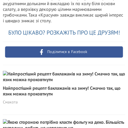
акуратними дольками й викладаю їх по колу біля основи
салату, а верхівку декорую цілими маринованими
грибочками. Така «Красуня» завжди викликає щирий інтерес
і швидко зникає зі столу.
БУЛО ЦІКАВО? РОЗКАЖІТЬ ПРО ЦЕ ДРУЗЯМ!
Поділитися в Facebook
Найпростіший рецепт баклажанів на зиму! Смачно так, що
язик можна проковтнути
Смакота