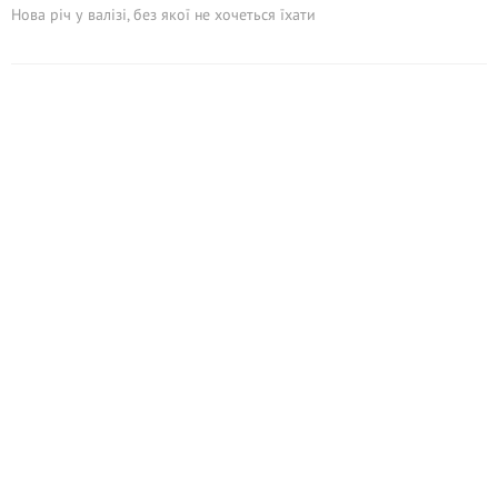
Нова річ у валізі, без якої не хочеться їхати