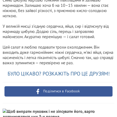
Синю цибулю нарізаю тонкими півкільцями й заливаю
маринадом. Залишаю хоча б на 10–15 хвилин — вона стає
ніжною, без зайвої різкості, з приємною кисло-солодкою
ноткою.
У великій мисці з’єдную сердечка, яйця, сир і відтиснуту від
маринаду цибулю. Додаю сіль, перець і заправляю
майонезом. Акуратно перемішую — і салат готовий.
Цей салат я люблю подавати трохи охолодженим. Він
виходить дуже гармонійним: ніжні сердечка, м’які яйця, сирна
насиченість і легка пікантність цибулі. Смачно так, що справді
важко зупинитися — перевірено не раз.
БУЛО ЦІКАВО? РОЗКАЖІТЬ ПРО ЦЕ ДРУЗЯМ!
Поділитися в Facebook