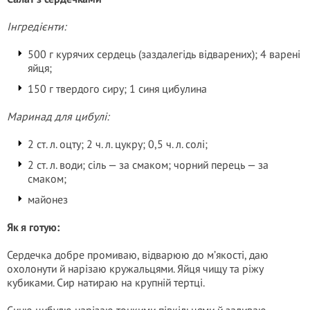
Інгредієнти:
500 г курячих сердець (заздалегідь відварених); 4 варені
яйця;
150 г твердого сиру; 1 синя цибулина
Маринад для цибулі:
2 ст. л. оцту; 2 ч. л. цукру; 0,5 ч. л. солі;
2 ст. л. води; сіль — за смаком; чорний перець — за
смаком;
майонез
Як я готую:
Сердечка добре промиваю, відварюю до м’якості, даю
охолонути й нарізаю кружальцями. Яйця чищу та ріжу
кубиками. Сир натираю на крупній тертці.