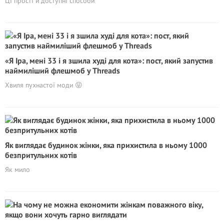
Ці прості й доступні способи
«Я Іра, мені 33 і я зшила худі для кота»: пост, який запустив
наймиліший флешмоб у Threads
Хвиля пухнастої моди 😝
Як виглядає будинок жінки, яка прихистила в ньому 1000
безпритульних котів
Як мило