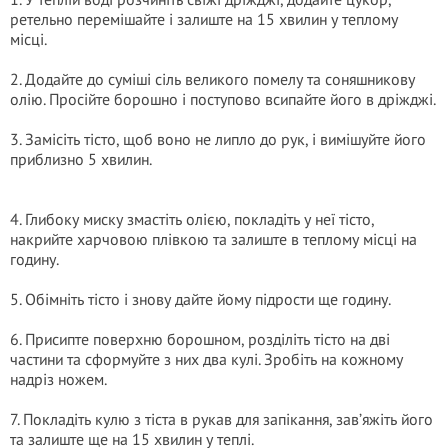
ретельно перемішайте і залиште на 15 хвилин у теплому
місці.
2. Додайте до суміші сіль великого помелу та соняшникову
олію. Просійте борошно і поступово всипайте його в дріжджі.
3. Замісіть тісто, щоб воно не липло до рук, і вимішуйте його
приблизно 5 хвилин.
4. Глибоку миску змастіть олією, покладіть у неї тісто,
накрийте харчовою плівкою та залиште в теплому місці на
годину.
5. Обімніть тісто і знову дайте йому підрости ще годину.
6. Присипте поверхню борошном, розділіть тісто на дві
частини та сформуйте з них два кулі. Зробіть на кожному
надріз ножем.
7. Покладіть кулю з тіста в рукав для запікання, зав’яжіть його
та залиште ще на 15 хвилин у теплі.