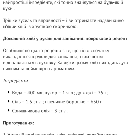
найпростіші інгредієнти, які точно знайдуться на будь-якій
кухні.
Трішки зусиль та вправності – і ви отримаєте надзвичайно
м’який хліб із хрусткою скоринкою.
Домашній хліб у рукаві для запікання: покроковий рецепт
Особливістю цього рецепта є те, що тісто спочатку
викладається в рукав для запікання, а вже потім
відправляється в духовку. Завдяки цьому хліб виходить дуже
пишним та неймовірно ароматним.
Інгредієнти:
Вода – 400 мл; цукор – 1 ч. л.; дріжджі – 25 г;
Сіль – 1,5 ст. л.; пшеничне борошно – 650 г
Соняшникова олія – 3 ст. л.
Приготування:
1. У теплій воді розчиніть свіжі дріжджі, додайте цукор,