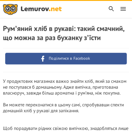
Румʼяний хліб в рукаві: такий смачний,
що можна за раз буханку зʼїсти
Поділитися в Facebook
У продуктових магазинах важко знайти хліб, який за смаком
не поступався б домашньому. Адже випічка, приготована
власноруч, завжди більш ароматна і рум’яна, ніж покупна.
Ви можете переконатися в цьому самі, спробувавши спекти
домашній хліб у рукаві для запікання.
Щоб порадувати рідних свіжою випічкою, знадобляться лише