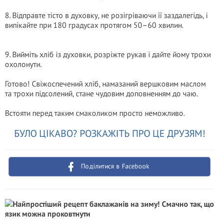
8. Відправте тісто в духовку, не розігріваючи її заздалегідь, і
випікайте при 180 градусах протягом 50–60 хвилин.
9. Вийміть хліб із духовки, розріжте рукав і дайте йому трохи
охолонути.
Готово! Свіжоспечений хліб, намазаний вершковим маслом
та трохи підсолений, стане чудовим доповненням до чаю.
Встояти перед таким смаколиком просто неможливо.
БУЛО ЦІКАВО? РОЗКАЖІТЬ ПРО ЦЕ ДРУЗЯМ!
Поділитися в Facebook