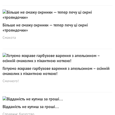
Більше не смажу сирники — тепер печу ці сирні
«трояндочки»
Смакота
Готуємо яскраве гарбузове варення з апельсином – осінній
смаколик з пікантною ноткою!
Смачного!
Відданість не купиш за гроші…
Справжнє багатство