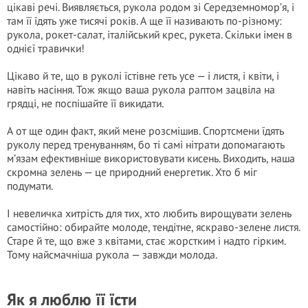
цікаві речі. Виявляється, рукола родом зі Середземномор’я, і
там її їдять уже тисячі років. А ще її називають по-різному:
рукола, рокет-салат, італійський крес, рукета. Скільки імен в
однієї травички!
Цікаво й те, що в руколі їстівне геть усе — і листя, і квіти, і
навіть насіння. Тож якщо ваша рукола раптом зацвіла на
грядці, не поспішайте її викидати.
А от ще один факт, який мене розсмішив. Спортсмени їдять
руколу перед тренуванням, бо ті самі нітрати допомагають
м’язам ефективніше використовувати кисень. Виходить, наша
скромна зелень — це природний енергетик. Хто б міг
подумати.
І невеличка хитрість для тих, хто любить вирощувати зелень
самостійно: обирайте молоде, тендітне, яскраво-зелене листя.
Старе й те, що вже з квітами, стає жорстким і надто гірким.
Тому найсмачніша рукола — завжди молода.
Як я люблю її їсти