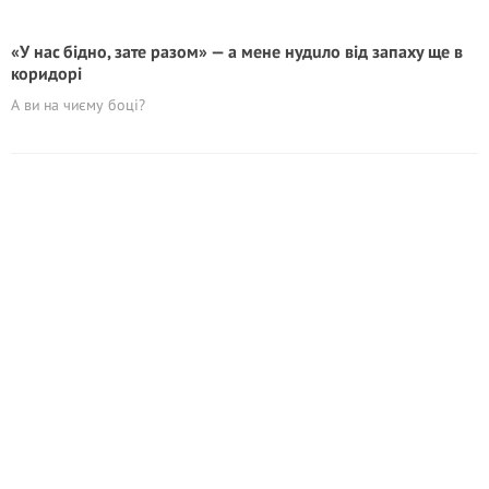
«У нас бідно, зате разом» — а мене нудuло від запаху ще в
коридорі
А ви на чиєму боці?