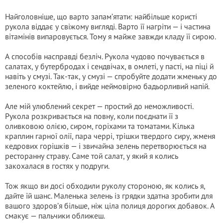
Найголовніше, що варто запам’ятати: найбільше користі
рукола віддає у свіжому вигляді. Варто її нагріти — і частина
вітамінів випаровується. Тому я майже завжди кладу її сирою.
А способів насправді безліч. Рукола чудово почувається в
салатах, у бутербродах і сендвічах, в омлеті, у пасті, на піці й
навіть у смузі. Так-так, у смузі — спробуйте додати жменьку до
зеленого коктейлю, і вийде неймовірно бадьорливий напій.
Але мій улюблений секрет — простий до неможливості.
Рукола розкривається на повну, коли поєднати її з
оливковою олією, сиром, горіхами та томатами. Кілька
краплин гарної олії, пара черрі, трішки твердого сиру, жменя
кедрових горішків — і звичайна зелень перетворюється на
ресторанну страву. Саме той салат, у який я колись
закохалася в гостях у подруги.
Тож якщо ви досі обходили руколу стороною, як колись я,
дайте їй шанс. Маленька зелень із грядки здатна зробити для
вашого здоров’я більше, ніж ціла полиця дорогих добавок. А
смакує — пальчики оближеш.