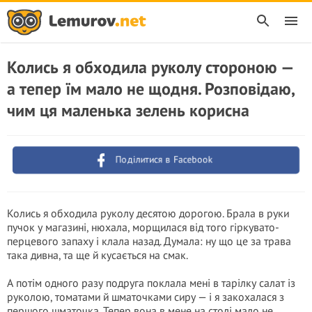
Колись я обходила руколу стороною —
а тепер їм мало не щодня. Розповідаю,
чим ця маленька зелень корисна
Поділитися в Facebook
Колись я обходила руколу десятою дорогою. Брала в руки
пучок у магазині, нюхала, морщилася від того гіркувато-
перцевого запаху і клала назад. Думала: ну що це за трава
така дивна, та ще й кусається на смак.
А потім одного разу подруга поклала мені в тарілку салат із
руколою, томатами й шматочками сиру — і я закохалася з
першого шматочка. Тепер вона в мене на столі мало не