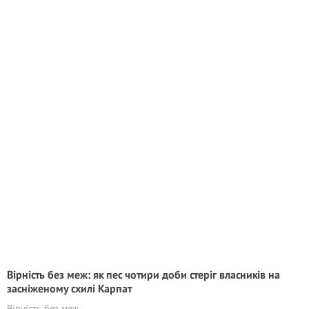
Вірність без меж: як пес чотири доби стеріг власників на
засніженому схилі Карпат
Вірність без меж