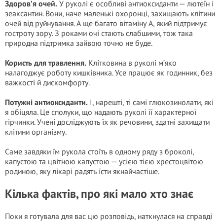
Здоров’я очей.
У руколі є особливі антиоксиданти — лютеїн і
зеаксантин. Вони, наче маленькі охоронці, захищають клітини
очей від руйнування. А ще багато вітаміну А, який підтримує
гостроту зору. З роками очі стають слабшими, тож така
природна підтримка зайвою точно не буде.
Користь для травлення.
Клітковина в руколі м’яко
налагоджує роботу кишківника. Усе працює як годинник, без
важкості й дискомфорту.
Потужні антиоксиданти.
І, нарешті, ті самі глюкозинолати, які
я обіцяла. Це сполуки, що надають руколі її характерної
гірчинки. Учені досліджують їх як речовини, здатні захищати
клітини організму.
Саме завдяки їм рукола стоїть в одному ряду з броколі,
капустою та цвітною капустою — усією тією хрестоцвітою
родиною, яку лікарі радять їсти якнайчастіше.
Кілька фактів, про які мало хто знає
Поки я готувала для вас цю розповідь, наткнулася на справді