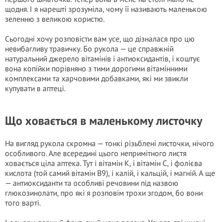
щодня. І я нарешті зрозуміла, чому її називають маленькою
зеленню з великою користю.
Сьогодні хочу розповісти вам усе, що дізналася про цю
невибагливу травичку. Бо рукола — це справжній
натуральний джерело вітамінів і антиоксидантів, і коштує
вона копійки порівняно з тими дорогими вітамінними
комплексами та харчовими добавками, які ми звикли
купувати в аптеці.
Що ховається в маленькому листочку
На вигляд рукола скромна — тонкі різьблені листочки, нічого
особливого. Але всередині цього непримітного листя
ховається ціла аптека. Тут і вітамін К, і вітамін С, і фолієва
кислота (той самий вітамін В9), і калій, і кальцій, і магній. А ще
— антиоксиданти та особливі речовини під назвою
глюкозинолати, про які я розповім трохи згодом, бо вони
того варті.