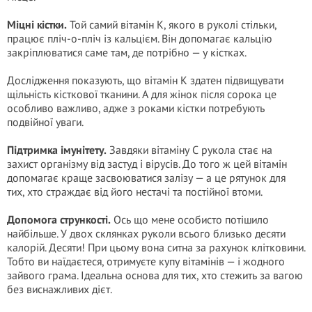
Міцні кістки.
Той самий вітамін К, якого в руколі стільки,
працює пліч-о-пліч із кальцієм. Він допомагає кальцію
закріплюватися саме там, де потрібно — у кістках.
Дослідження показують, що вітамін К здатен підвищувати
щільність кісткової тканини. А для жінок після сорока це
особливо важливо, адже з роками кістки потребують
подвійної уваги.
Підтримка імунітету.
Завдяки вітаміну С рукола стає на
захист організму від застуд і вірусів. До того ж цей вітамін
допомагає краще засвоюватися залізу — а це рятунок для
тих, хто страждає від його нестачі та постійної втоми.
Допомога стрункості.
Ось що мене особисто потішило
найбільше. У двох склянках руколи всього близько десяти
калорій. Десяти! При цьому вона ситна за рахунок клітковини.
Тобто ви наїдаєтеся, отримуєте купу вітамінів — і жодного
зайвого грама. Ідеальна основа для тих, хто стежить за вагою
без виснажливих дієт.