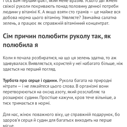
І ось вам перший факт, який мене вразив. Усього дві жмені
свіжої руколи покривають понад половину денної потреби
людини у вітаміні К. А якщо взяти сто грамів — це майже вся
добова норма цього вітаміну. Уявляєте? Звичайна салатна
зелень, а працює як справжній вітамінний концентрат.
Сім причин полюбити руколу так, як
полюбила я
Коли я почала розбиратися, на що ця зелень здатна, то аж
здивувалася. Виявляється, користей у неї набагато більше, ніж
здається на перший погляд.
Турбота про серце і судини.
Рукола багата на природні
нітрати — і не лякайтеся цього слова. В організмі вони
перетворюються на оксид азоту, який розслабляє та
розширює судини. Простіше кажучи, кров тече вільніше, а
тиск тримається в нормі.
Для нас, жінок поважного віку, це справжній подарунок, бо
здоров’я серця й судин для багатьох виходить на перше
місце.