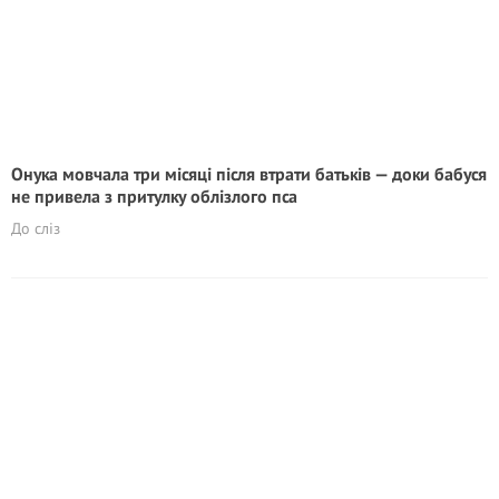
Онука мовчала три місяці після втрати батьків — доки бабуся
не привела з притулку облізлого пса
До сліз