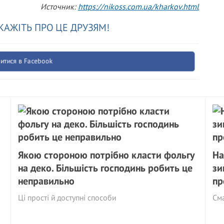
Источник:
https://nikoss.com.ua/kharkov.html
КАЖІТЬ ПРО ЦЕ ДРУЗЯМ!
итися в Facebook
Якою стороною потрібно класти фольгу
На
на деко. Більшість господинь робить це
зи
неправильно
пр
Ці прості й доступні способи
См