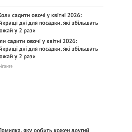
ли садити овочі у квітні 2026:
йкращі дні для посадки, які збільшать
ожай у 2 рази
ігайте