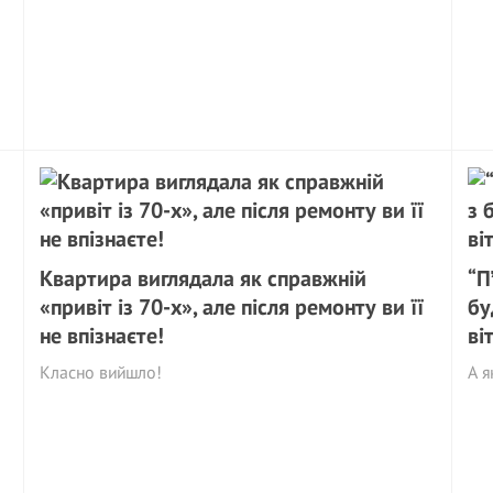
Квартира виглядала як справжній
“П
«привіт із 70-х», але після ремонту ви її
бу
не впізнаєте!
ві
Класно вийшло!
А я