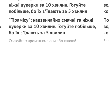
“Тірамісу”: надзвичайно смачні та ніжні
По
ь
цукерки за 10 хвилин. Готуйте побільше,
во
бо їх зʼїдають за 5 хвилин
ко
Смакуйте з ароматним чаєм або кавою!
Бер