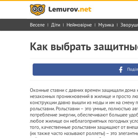
Веселе
Діти
Неймовірне
Музика
Зворуш
Как выбрать защитны
Поділ
Оконные ставни с давних времен защищали дома н
незаконных проникновений в жилище и просто лю
конструкции давно вышли из моды и им на смену 
рольставни. Рольставни – это умные, полностью 
потребление энергии, обеспечивают большее удоб
любое жилище он неблагоприятных погодных услов
того, качественные рольставни защищают от внеш
(их также часто называют роллеты) – это элегантн