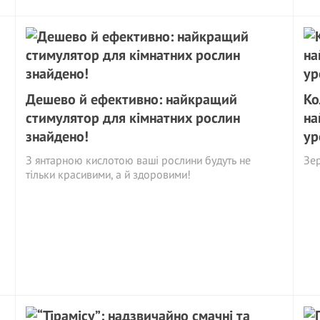
Дешево й ефективно: найкращий
Ко
стимулятор для кімнатних рослин
на
знайдено!
ур
З янтарною кислотою ваші рослини будуть не
Зер
тільки красивими, а й здоровими!