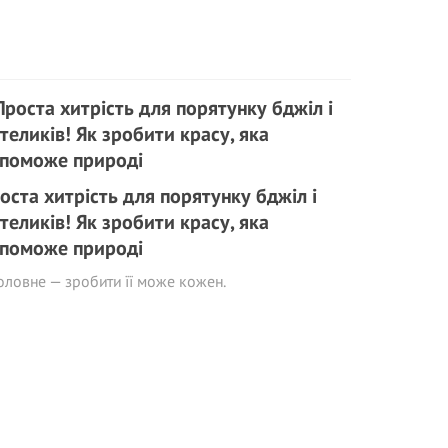
оста хитрість для порятунку бджіл і
теликів! Як зробити красу, яка
поможе природі
оловне — зробити її може кожен.