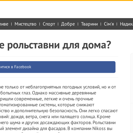
ливе
Мистецтво
Спорт
Добре
Тварини
Сім'я
Надих
е рольставни для дома?
итися в Facebook
е только от неблагоприятных погодных условий, но и от
бопытных глаз. Однако массивные деревянные
пришли современные, легкие и очень прочные
автоматизированные системы, которые снижают
ство и дополнительную безопасность. Они легко спасают
ий: дождя, ветра, снега или палящего солнца. Кроме
него шума и других досаждающих факторов. Рольставни
ый элемент дизайна для фасадов. В компании Nikoss вы