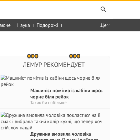
аюче
Наука
Подорожі
Ще
ЛЕМУР РЕКОМЕНДУЕТ
Машиніст помітив із кабіни щось
чорне біля рейок
Таких би побільше
Дружина вмовила чоловіка