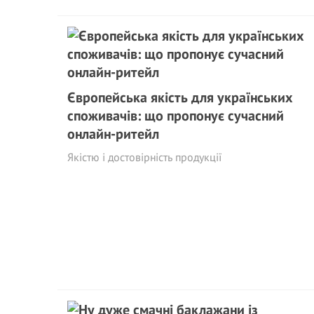
Європейська якість для українських
споживачів: що пропонує сучасний
онлайн-ритейл
Якістю і достовірність продукції