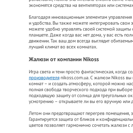
экономятся средства на вентиляторах или система
Благодаря инновационным элементам управления
и удобства. Вы также можете интегрировать свои 
можете удобно управлять своей системой защиты
планшете. Даже когда вас нет дома, у вас есть по
движении. Так ваш дом всегда выглядит обитаемы
лучший климат во всех комнатах.
Жалюзи от компании Nikoss
Игра света и тени просто фантастическая, когда с
производителя
nikoss.com.ua. С жалюзи Nikoss в
комнат – и создать атмосферу, которой можно насл
полная свобода творческого подхода при выборе
подходящую защиту от солнца для треугольных ок
усмотрению – открываете ли вы его вручную или 
Летом они предотвращают перегрев помещения, з
Гарантируется защита от бликов и конфиденциальн
цветов позволяет гармонично сочетать жалюзи с