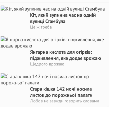
Кіт, який зупинив час на одній
вулиці Стамбула
Це ж треба
Янтарна кислота для огірків:
підживлення, яке додає врожаю
Щедрого врожаю
Стара кішка 142 ночі носила
листок до порожньої палати
Любов не завжди говорить словами