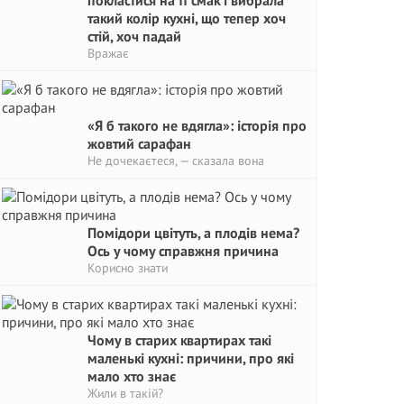
покластися на її смак і вибрала
такий колір кухні, що тепер хоч
стій, хоч падай
Вражає
«Я б такого не вдягла»: історія про
жовтий сарафан
Не дочекаєтеся, — сказала вона
Помідори цвітуть, а плодів нема?
Ось у чому справжня причина
Корисно знати
Чому в старих квартирах такі
маленькі кухні: причини, про які
мало хто знає
Жили в такій?