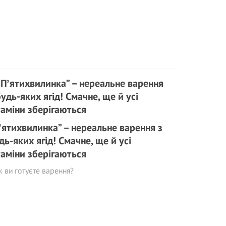
ʼятихвилинка” – нереальне варення з
дь-яких ягід! Смачне, ще й усі
таміни зберігаються
к ви готуєте варення?