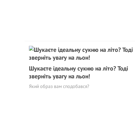
Шукаєте ідеальну сукню на літо? Тоді
зверніть увагу на льон!
Який образ вам сподобався?