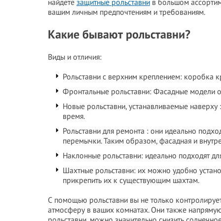
найдете
защитные рольставни
в большом ассортиме
вашим личным предпочтениям и требованиям.
Какие бывают рольставни?
Виды и отличия:
Рольставни с верхним креплением: коробка кр
Фронтальные рольставни: Фасадные модели о
Новые рольставни, устанавливаемые наверху :
время.
Рольставни для ремонта : они идеально подхо
перемычки. Таким образом, фасадная и внутре
Наклонные рольставни: идеально подходят дл
Шахтные рольставни: их можно удобно устано
прикрепить их к существующим шахтам.
С помощью рольставни вы не только контролирует
атмосферу в ваших комнатах. Они также напрямую
рольставни, можно значительно снизить солнечное