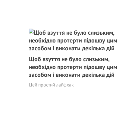
Щоб взуття не було слизьким,
необхідно протерти підошву цим
засобом і виконати декілька дій
Цей простий лайфхак