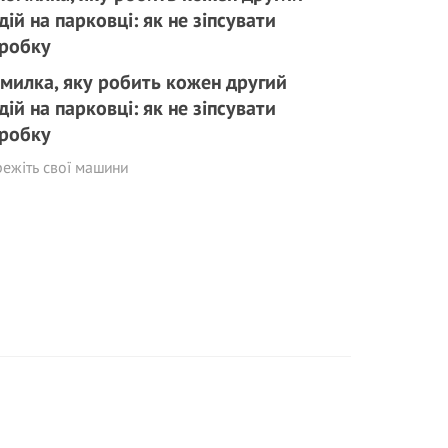
милка, яку робить кожен другий
дій на парковці: як не зіпсувати
робку
ежіть свої машини