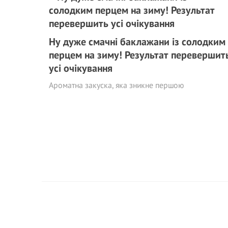
Ну дуже смачні баклажани із солодким
перцем на зиму! Результат перевершит
усі очікування
Ароматна закуска, яка зникне першою