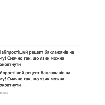
йпростіший рецепт баклажанів на
му! Смачно так, що язик можна
оковтнути
акота