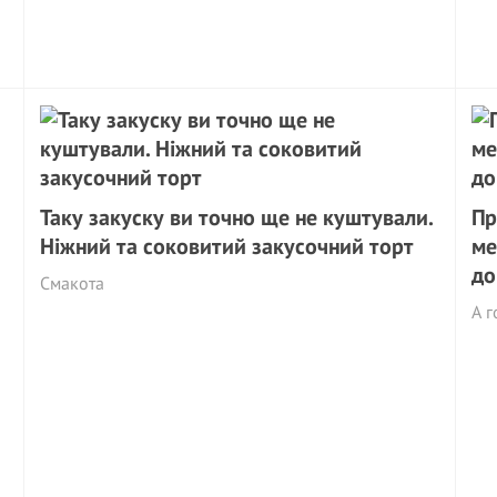
Таку закуску ви точно ще не куштували.
Пр
Ніжний та соковитий закусочний торт
ме
до
Смакота
А г