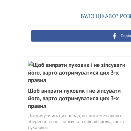
БУЛО ЦІКАВО? РОЗ
Поділ
Щоб випрати пуховик і не зіпсувати
його, варто дотримуватися цих 3-х
правил
Дотримуючись цих порад, ви зможете надовго
зберегти тепло, форму та охайний вигляд свого
пуховика.