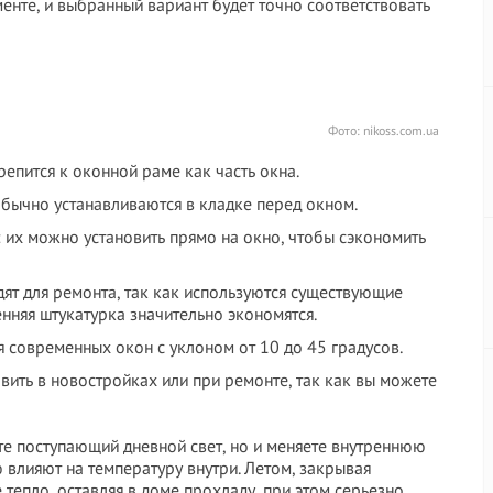
нте, и выбранный вариант будет точно соответствовать
Фото: nikoss.com.ua
епится к оконной раме как часть окна.
бычно устанавливаются в кладке перед окном.
 их можно установить прямо на окно, чтобы сэкономить
дят для ремонта, так как используются существующие
нняя штукатурка значительно экономятся.
я современных окон с уклоном от 10 до 45 градусов.
вить в новостройках или при ремонте, так как вы можете
е поступающий дневной свет, но и меняете внутреннюю
 влияют на температуру внутри. Летом, закрывая
 тепло, оставляя в доме прохладу, при этом серьезно