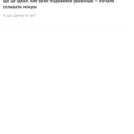
що це ідеал. Але коли подивився уважніше — почали
спливати мінуси
А що думаєте ви?