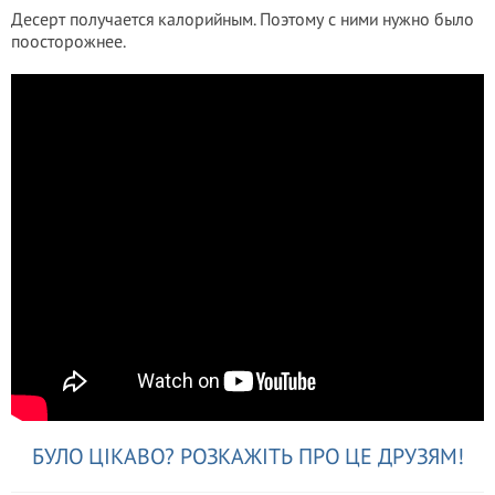
Десерт получается калорийным. Поэтому с ними нужно было
поосторожнее.
БУЛО ЦІКАВО? РОЗКАЖІТЬ ПРО ЦЕ ДРУЗЯМ!