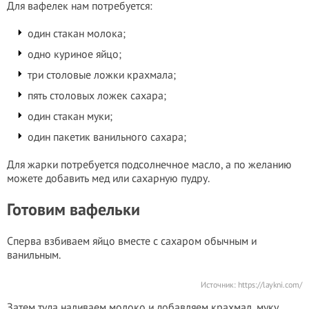
Для вафелек нам потребуется:
один стакан молока;
одно куриное яйцо;
три столовые ложки крахмала;
пять столовых ложек сахара;
один стакан муки;
один пакетик ванильного сахара;
Для жарки потребуется подсолнечное масло, а по желанию
можете добавить мед или сахарную пудру.
Готовим вафельки
Сперва взбиваем яйцо вместе с сахаром обычным и
ванильным.
Источник:
https://laykni.com/
Затем туда наливаем молоко и добавляем крахмал, муку.