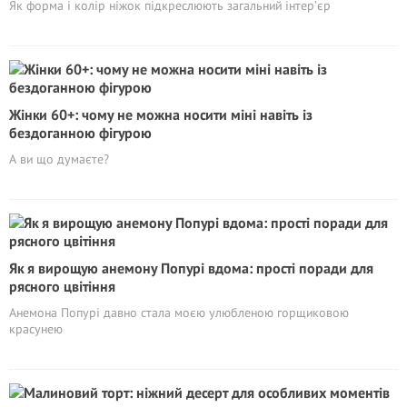
Як форма і колір ніжок підкреслюють загальний інтер’єр
Жінки 60+: чому не можна носити міні навіть із
бездоганною фігурою
А ви що думаєте?
Як я вирощую анемону Попурі вдома: прості поради для
рясного цвітіння
Анемона Попурі давно стала моєю улюбленою горщиковою
красунею