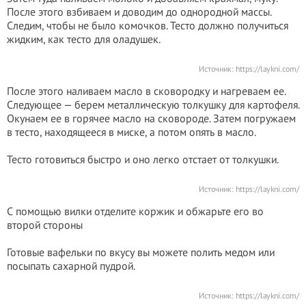
После этого взбиваем и доводим до однородной массы.
Следим, чтобы не было комочков. Тесто должно получиться
жидким, как тесто для оладушек.
Источник:
https://laykni.com/
После этого наливаем масло в сковородку и нагреваем ее.
Следующее — берем металлическую толкушку для картофеля.
Окунаем ее в горячее масло на сковороде. Затем погружаем
в тесто, находящееся в миске, а потом опять в масло.
Тесто готовиться быстро и оно легко отстает от толкушки.
Источник:
https://laykni.com/
С помощью вилки отделите коржик и обжарьте его во
второй стороны
Готовые вафельки по вкусу вы можете полить медом или
посыпать сахарной пудрой.
Источник:
https://laykni.com/