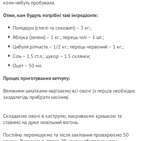
коли-небуть пробувала.
Отже, нам будуть потрібні такі інгредієнти:
Помідори (стиглі та соковиті) – 3 кг.;
Яблука (зелені) – 1 кг.; перець чілі – 1 шт.;
Цибуля ріпчаста – 1/2 кг.; перець червоний – 1 кг.;
Сіль – 1.5 ст.л.; цукор – 1.5 склянки;
Оцет – 50 мл.
Процес приготування кетчупу:
Великими шматками нарізаємо всі овочі (з перців необхідно
заздалегідь прибрати насіння).
Складаємо овочі в каструлю, накриваємо кришкою та
ставимо на дуже повільний вогонь.
Постійно перемішуємо та після закіпання проварюємо 50