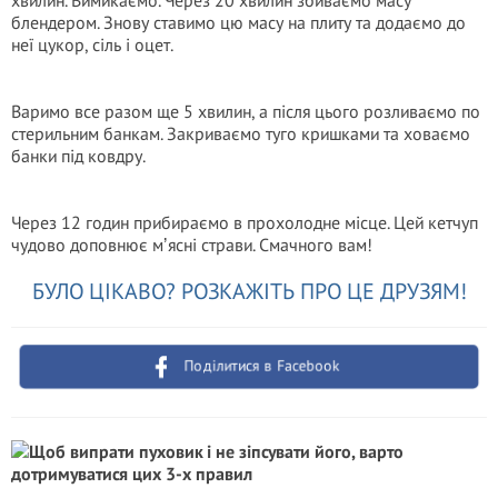
хвилин. Вимикаємо. Через 20 хвилин збиваємо масу
блендером. Знову ставимо цю масу на плиту та додаємо до
неї цукор, сіль і оцет.
Варимо все разом ще 5 хвилин, а після цього розливаємо по
стерильним банкам. Закриваємо туго кришками та ховаємо
банки під ковдру.
Через 12 годин прибираємо в прохолодне місце. Цей кетчуп
чудово доповнює мʼясні страви. Смачного вам!
БУЛО ЦІКАВО? РОЗКАЖІТЬ ПРО ЦЕ ДРУЗЯМ!
Поділитися в Facebook