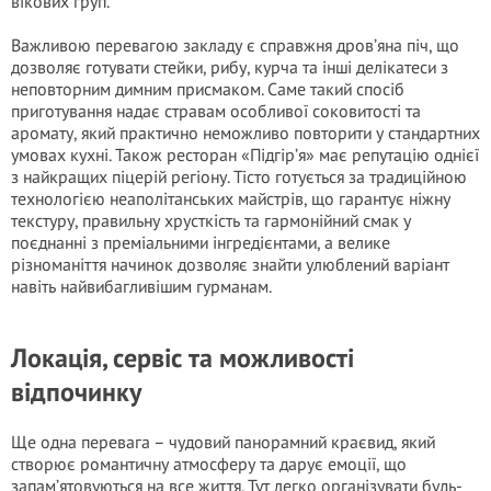
вікових груп.
Важливою перевагою закладу є справжня дров’яна піч, що
дозволяє готувати стейки, рибу, курча та інші делікатеси з
неповторним димним присмаком. Саме такий спосіб
приготування надає стравам особливої соковитості та
аромату, який практично неможливо повторити у стандартних
умовах кухні. Також ресторан «Підгір’я» має репутацію однієї
з найкращих піцерій регіону. Тісто готується за традиційною
технологією неаполітанських майстрів, що гарантує ніжну
текстуру, правильну хрусткість та гармонійний смак у
поєднанні з преміальними інгредієнтами, а велике
різноманіття начинок дозволяє знайти улюблений варіант
навіть найвибагливішим гурманам.
Локація, сервіс та можливості
відпочинку
Ще одна перевага – чудовий панорамний краєвид, який
створює романтичну атмосферу та дарує емоції, що
запам’ятовуються на все життя. Тут легко організувати будь-