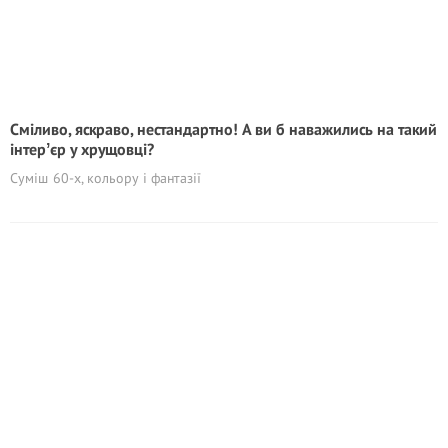
Сміливо, яскраво, нестандартно! А ви б наважились на такий
інтерʼєр у хрущовці?
Суміш 60-х, кольору і фантазії