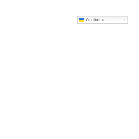
Українська
Обрізання малини восени: основні правила для гарного
врожаю
Прості правила