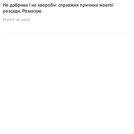
Не добрива і не хвороби: справжня причина жовтої
розсади. Розказую
Майте на увазі