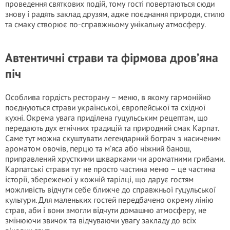
проведення святкових подій, тому гості повертаються сюди
знову і радять заклад друзям, адже поєднання природи, стилю
та смаку створює по-справжньому унікальну атмосферу.
Автентичні страви та фірмова дров’яна
піч
Особлива гордість ресторану – меню, в якому гармонійно
поєднуються страви української, європейської та східної
кухні. Окрема увага приділена гуцульським рецептам, що
передають дух етнічних традицій та природний смак Карпат.
Саме тут можна скуштувати легендарний бограч з насиченим
ароматом овочів, перцю та м’яса або ніжний банош,
приправлений хрусткими шкварками чи ароматними грибами.
Карпатські страви тут не просто частина меню – це частина
історії, збереженої у кожній тарілці, що дарує гостям
можливість відчути себе ближче до справжньої гуцульської
культури. Для маленьких гостей передбачено окрему лінію
страв, аби і вони змогли відчути домашню атмосферу, не
змінюючи звичок та відчуваючи увагу закладу до всіх