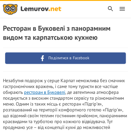
Ресторан в Буковелі з панорамним
видом та карпатською кухнею
Поділитися в Facebook
Незабутня подорож у серце Карпат неможлива без смачних
гастрономічних вражень, і саме тому туристи все частіше
обирають
ресторан в Буковелі
, де автентична атмосфера
поєднується з високим стандартом сервісу та різноманітним
меню. Одним із таких місць є ресторан «Підгір’я»,
розташований на території комфортного готелю «Підгір’я»,
що відомий своїм теплим гостинним прийомом, панорамними
краєвидами та турботою про кожного відвідувача. Тут
продумано усе – від концепції кухні до можливостей