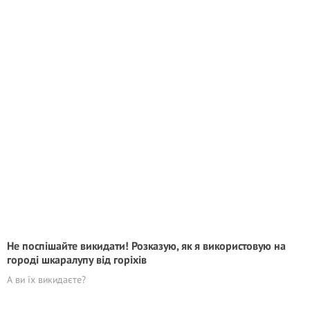
Не поспішайте викидати! Розказую, як я використовую на
городі шкаралупу від горіхів
А ви їх викидаєте?