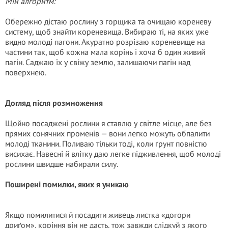
Мій алгоритм:
Обережно дістаю рослину з горщика та очищаю кореневу
систему, щоб знайти кореневища. Вибираю ті, на яких уже
видно молоді пагони. Акуратно розрізаю кореневище на
частини так, щоб кожна мала корінь і хоча б один живий
пагін. Саджаю їх у свіжу землю, залишаючи пагін над
поверхнею.
Догляд після розмноження
Щойно посаджені рослини я ставлю у світле місце, але без
прямих сонячних променів — вони легко можуть обпалити
молоді тканини. Поливаю тільки тоді, коли ґрунт повністю
висихає. Навесні й влітку даю легке підживлення, щоб молоді
рослини швидше набирали силу.
Поширені помилки, яких я уникаю
Якщо помилитися й посадити живець листка «догори
дриґом», коріння він не дасть, тож завжди слідкуй з якого