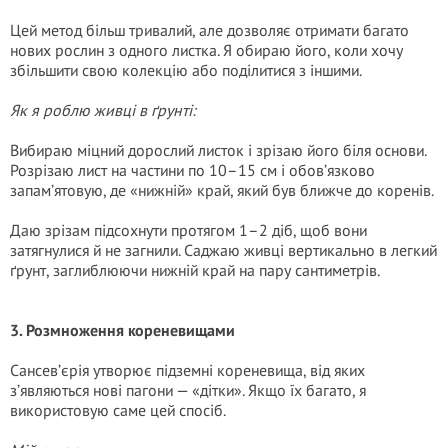
Цей метод більш тривалий, але дозволяє отримати багато
нових рослин з одного листка. Я обираю його, коли хочу
збільшити свою колекцію або поділитися з іншими.
Як я роблю живці в ґрунті:
Вибираю міцний дорослий листок і зрізаю його біля основи.
Розрізаю лист на частини по 10–15 см і обов’язково
запам’ятовую, де «нижній» край, який був ближче до коренів.
Даю зрізам підсохнути протягом 1–2 діб, щоб вони
затягнулися й не загнили. Саджаю живці вертикально в легкий
ґрунт, заглиблюючи нижній край на пару сантиметрів.
3. Розмноження кореневищами
Сансев’єрія утворює підземні кореневища, від яких
з’являються нові пагони — «дітки». Якщо їх багато, я
використовую саме цей спосіб.