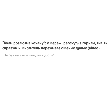
“Коли розлютив кохану”: у мережі регочуть з горили, яка як
справжній мислитель переживає сімейну драму (відео)
“Це буквально я минулої суботи”