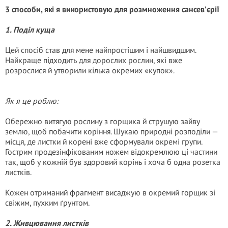
3 способи, які я використовую для розмноження сансев’єрії
1. Поділ куща
Цей спосіб став для мене найпростішим і найшвидшим.
Найкраще підходить для дорослих рослин, які вже
розрослися й утворили кілька окремих «купок».
Як я це роблю:
Обережно витягую рослину з горщика й струшую зайву
землю, щоб побачити коріння. Шукаю природні розподіли —
місця, де листки й корені вже сформували окремі групи.
Гострим продезінфікованим ножем відокремлюю ці частини
так, щоб у кожній був здоровий корінь і хоча б одна розетка
листків.
Кожен отриманий фрагмент висаджую в окремий горщик зі
свіжим, пухким ґрунтом.
2. Живцювання листків