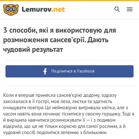
3 способи, які я використовую для
розмноження сансев’єрії. Дають
чудовий результат
Поділитися в Facebook
Коли я вперше принесла сансев’єрію додому, одразу
закохалася в її гострі, мов леза, листки та здатність
очищувати повітря. Це неймовірно витривала квітка, але з
часом навіть вона починає тіснитися у своєму горщику. Тоді я
й вирішила навчитися розмножувати її — і з подивом
відкрила, що це не тільки корисно для самої рослини, а й
чудовий спосіб поділитися зеленню з близькими.