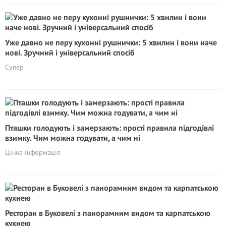
Уже давно не перу кухонні рушнички: 5 хвилин і вони наче
нові. Зручний і універсальний спосіб
Супер
Пташки голодують і замерзають: прості правила підгодівлі
взимку. Чим можна годувати, а чим ні
Цінна інформація
Ресторан в Буковелі з панорамним видом та карпатською
кухнею