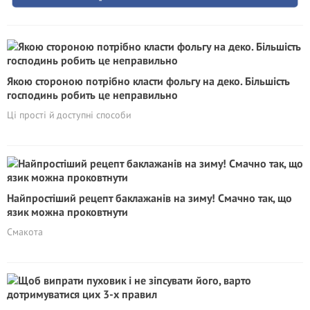
Якою стороною потрібно класти фольгу на деко. Більшість
господинь робить це неправильно
Ці прості й доступні способи
Найпростіший рецепт баклажанів на зиму! Смачно так, що
язик можна проковтнути
Смакота