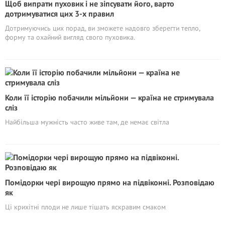
Щоб випрати пуховик і не зіпсувати його, варто
дотримуватися цих 3-х правил
Дотримуючись цих порад, ви зможете надовго зберегти тепло,
форму та охайний вигляд свого пуховика.
Коли її історію побачили мільйони — країна не стримувала
сліз
Найбільша мужність часто живе там, де немає світла
Помідорки чері вирощую прямо на підвіконні. Розповідаю
як
Ці крихітні плоди не лише тішать яскравим смаком