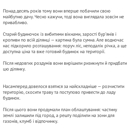
Понад десять років тому вони вперше побачили свою
майбутню дачу. Чесно кажучи, тоді вона виглядала зовсім не
привабливо.
Старий будиночок із вибитими вікнами, зарості бур’янів і
кропиви по всій ділянці — картина була сумна. Але водночас
нас підкорило розташування: поруч ліс, неподалік річка, а ще
доступна ціна та вже готовий будинок на території.
Після недовгих роздумів вони вирішили ризикнути й придбати
цю ділянку.
Насамперед довелося взятися за найскладніше — розчистити
територію, скосити траву та поступово привести до ладу
будинок.
Після цього вони продумали план облаштування: частину
землі залишили під город, а решту поділили на зони для
газонів, клумб і відпочинку.