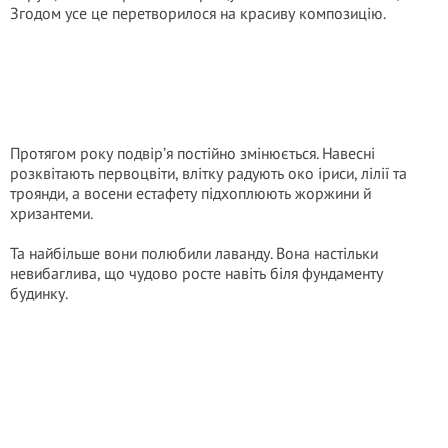
Згодом усе це перетворилося на красиву композицію.
Протягом року подвір’я постійно змінюється. Навесні
розквітають первоцвіти, влітку радують око іриси, лілії та
троянди, а восени естафету підхоплюють жоржини й
хризантеми.
Та найбільше вони полюбили лаванду. Вона настільки
невибаглива, що чудово росте навіть біля фундаменту
будинку.