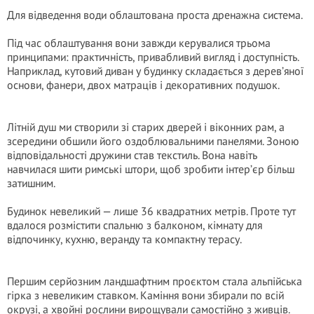
Для відведення води облаштована проста дренажна система.
Під час облаштування вони завжди керувалися трьома
принципами: практичність, привабливий вигляд і доступність.
Наприклад, кутовий диван у будинку складається з дерев’яної
основи, фанери, двох матраців і декоративних подушок.
Літній душ ми створили зі старих дверей і віконних рам, а
зсередини обшили його оздоблювальними панелями. Зоною
відповідальності дружини став текстиль. Вона навіть
навчилася шити римські штори, щоб зробити інтер’єр більш
затишним.
Будинок невеликий — лише 36 квадратних метрів. Проте тут
вдалося розмістити спальню з балконом, кімнату для
відпочинку, кухню, веранду та компактну терасу.
Першим серйозним ландшафтним проєктом стала альпійська
гірка з невеликим ставком. Каміння вони збирали по всій
окрузі, а хвойні рослини вирощували самостійно з живців.