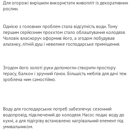
Для огорожі вирішили використати живопліт із декоративних
рослин.
Однією з головних проблем стала відсутність води. Тому
першим серйозним проєктом стало облаштування колодязя.
Чоловік власноруч оформив його, а згодом побудував
альтанку, літній душ і невелике господарське приміщення.
Згодом його золоті руки допомогли створити простору
терасу, балкон і зручний ґанок. Більшість меблів для дачі теж
зроблена ним самостійно.
Воду для господарських потреб забезпечує сезонний
водопровід, підключений до колодязя. Насос подає воду до
кухні, а для підігріву встановлено нагрівальний елемент під
умивальником.