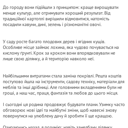
До городу вони підійшли з принципом: краще вирощувати
менше культур, але отримувати хороший результат. Від
традиційної картоплі вирішили відмовитися, натомість
посадили кавуни, дині, зелень і різноманітні овочі.
У саду росте багато плодових дерев і ягідних кущів.
Особливе місце займає лохина, яка чудово почувається на
кислому ґрунті. Крок за кроком вони впорядковували не
лише свою ділянку, а й територію навколо неї.
Найбільшими витратами стала заміна покрівлі. Решта коштів
поступово йшла на інструменти, садову техніку, матеріали для
меблів та інші дрібниці. Але головними вкладеннями були не
гроші, а наш час, праця, фантазія та любов до цього місця.
І сьогодні ця родина продовжує будувати плани. Узимку часто
обговорює нові ідеї та майбутні зміни, щоб навесні знову
повернутися на улюблену дачу й зробити її ще кращою.
Озираючись назад, я розумію: навіть занедбану ділянку