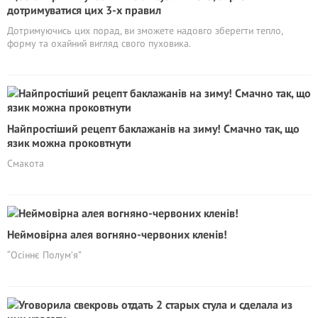
дотримуватися цих 3-х правил
Дотримуючись цих порад, ви зможете надовго зберегти тепло,
форму та охайний вигляд свого пуховика.
Найпростіший рецепт баклажанів на зиму! Смачно так, що
язик можна проковтнути
Смакота
Неймовірна алея вогняно-червоних кленів!
“Осіннє Полум’я”