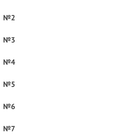
№2
№3
№4
№5
№6
№7