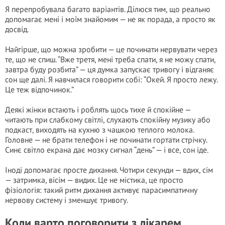
Я перепробувала багато варіантів. Ділюся тим, що реально
допомагає мені і моїм знайомим — не як порада, а просто як
досвід.
Найгірше, що можна зробити — це починати нервувати через
те, що не спиш. “Вже третя, мені треба спати, я не можу спати,
завтра буду розбита” — ця думка запускає тривогу і відганяє
сон ще далі. Я навчилася говорити собі: “Окей. Я просто лежу.
Це теж відпочинок.”
Деякі жінки встають і роблять щось тихе й спокійне —
читають при слабкому світлі, слухають спокійну музику або
подкаст, виходять на кухню з чашкою теплого молока.
Головне — не брати телефон і не починати гортати стрічку.
Синє світло екрана дає мозку сигнал “день” — і все, сон іде.
Іноді допомагає просте дихання. Чотири секунди — вдих, сім
— затримка, вісім — видих. Це не містика, це просто
фізіологія: такий ритм дихання активує парасимпатичну
нервову систему і зменшує тривогу.
Коли варто поговорити з лікарем