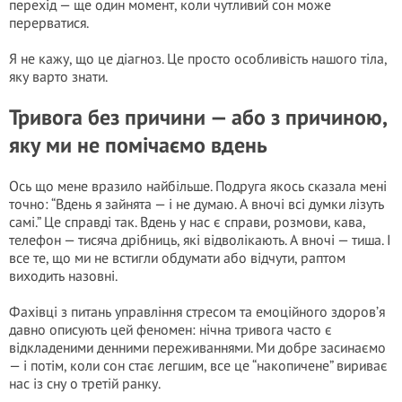
перехід — ще один момент, коли чутливий сон може
перерватися.
Я не кажу, що це діагнoз. Це просто особливість нашого тіла,
яку варто знати.
Тривога без причини — або з причиною,
яку ми не помічаємо вдень
Ось що мене вразило найбільше. Подруга якось сказала мені
точно: “Вдень я зайнята — і не думаю. А вночі всі думки лізуть
самі.” Це справді так. Вдень у нас є справи, розмови, кава,
телефон — тисяча дрібниць, які відволікають. А вночі — тиша. І
все те, що ми не встигли обдумати або відчути, раптом
виходить назовні.
Фахівці з питань управління стресом та емоційного здоров’я
давно описують цей феномен: нічна тривога часто є
відкладеними денними переживаннями. Ми добре засинаємо
— і потім, коли сон стає легшим, все це “накопичене” вириває
нас із сну о третій ранку.