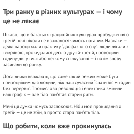
Три ранку в різних культурах — і чому
це не лякає
Цікаво, що в багатьох традиційних культурах пробудження о
третій ночі ніколи не вважалося чимось поганим. Навпаки —
деякі народи мали практику “двофазного сну”: люди лягали з
темрявою, прокидалися десь о другій-третій, проводили
годину-дві у тиші або легкому спілкуванні — і потім знову
засинали до ранку.
Дослідники вважають, що саме такий режим може бути
природнішим для людини, ніж наш сучасний “спати вісім годин
без перерви”. Промислова революція і електрика змінили
наш графік — але тіло пам’ятає старий ритм.
Мені ця думка чомусь заспокоює. Ніби моє прокидання о
третій — це не збій, а просто стара пам’ять тіла.
Що робити, коли вже прокинулась