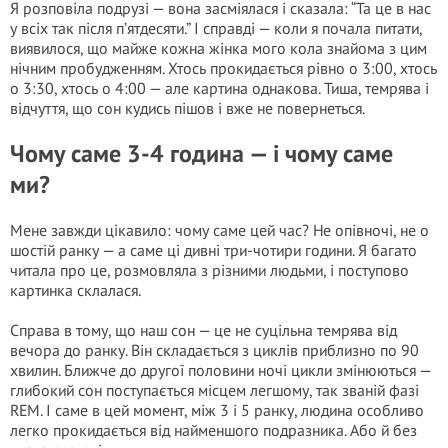
Я розповіла подрузі — вона засміялася і сказала: “Та це в нас
у всіх так після п’ятдесяти.” І справді — коли я почала питати,
виявилося, що майже кожна жінка мого кола знайома з цим
нічним пробудженням. Хтось прокидається рівно о 3:00, хтось
о 3:30, хтось о 4:00 — але картина однакова. Тиша, темрява і
відчуття, що сон кудись пішов і вже не повернеться.
Чому саме 3-4 година — і чому саме
ми?
Мене завжди цікавило: чому саме цей час? Не опівночі, не о
шостій ранку — а саме ці дивні три-чотири години. Я багато
читала про це, розмовляла з різними людьми, і поступово
картинка склалася.
Справа в тому, що наш сон — це не суцільна темрява від
вечора до ранку. Він складається з циклів приблизно по 90
хвилин. Ближче до другої половини ночі цикли змінюються —
глибокий сон поступається місцем легшому, так званій фазі
REM. І саме в цей момент, між 3 і 5 ранку, людина особливо
легко прокидається від найменшого подразника. Або й без