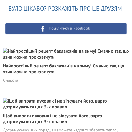
БУЛО ЦІКАВО? РОЗКАЖІТЬ ПРО ЦЕ ДРУЗЯМ!
Поділитися в Facebook
Найпростіший рецепт баклажанів на зиму! Смачно так, що
язик можна проковтнути
Смакота
Щоб випрати пуховик і не зіпсувати його, варто
дотримуватися цих 3-х правил
Дотримуючись цих порад, ви зможете надовго зберегти тепло,