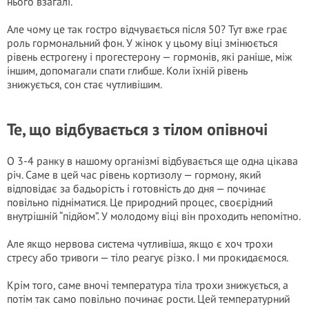
нього взагалі.
Але чому це так гостро відчувається після 50? Тут вже грає
роль гормональний фон. У жінок у цьому віці змінюється
рівень естрогену і прогестерону — гормонів, які раніше, між
іншим, допомагали спати глибше. Коли їхній рівень
знижується, сон стає чутливішим.
Те, що відбувається з тілом опівночі
О 3-4 ранку в нашому організмі відбувається ще одна цікава
річ. Саме в цей час рівень кортизолу — гормону, який
відповідає за бадьорість і готовність до дня — починає
повільно підніматися. Це природний процес, своєрідний
внутрішній “підйом”. У молодому віці він проходить непомітно.
Але якщо нервова система чутливіша, якщо є хоч трохи
стресу або тривоги — тіло реагує різко. І ми прокидаємося.
Крім того, саме вночі температура тіла трохи знижується, а
потім так само повільно починає рости. Цей температурний