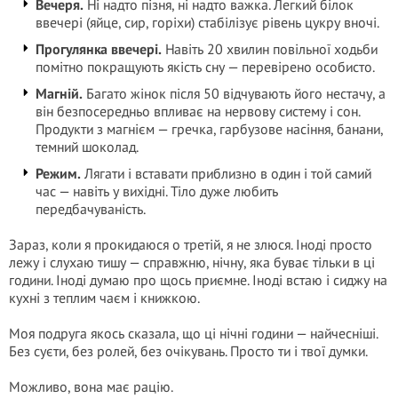
Вечеря.
Ні надто пізня, ні надто важка. Легкий білок
ввечері (яйце, сир, горіхи) стабілізує рівень цукру вночі.
Прогулянка ввечері.
Навіть 20 хвилин повільної ходьби
помітно покращують якість сну — перевірено особисто.
Магній.
Багато жінок після 50 відчувають його нестачу, а
він безпосередньо впливає на нервову систему і сон.
Продукти з магнієм — гречка, гарбузове насіння, банани,
темний шоколад.
Режим.
Лягати і вставати приблизно в один і той самий
час — навіть у вихідні. Тіло дуже любить
передбачуваність.
Зараз, коли я прокидаюся о третій, я не злюся. Іноді просто
лежу і слухаю тишу — справжню, нічну, яка буває тільки в ці
години. Іноді думаю про щось приємне. Іноді встаю і сиджу на
кухні з теплим чаєм і книжкою.
Моя подруга якось сказала, що ці нічні години — найчесніші.
Без суєти, без ролей, без очікувань. Просто ти і твої думки.
Можливо, вона має рацію.