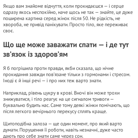
Якщо вам знайоме відчуття, коли прокидаєшся — і серце
одразу якось неспокійно, наче щось не так — знайте, це дуже
поширена картина серед жінок після 50. Не рідкість, не
хвороба, не привід панікувати. Просто тіло, яке переживає
своє.
Що ще може заважати спати — і де тут
зв’язок із здоров’ям
Я б погрішила проти правди, якби сказала, що нічне
прокидання завжди пов’язане тільки з гормонами і стресом.
Іноді є й інші речі — і про них теж варто знати.
Наприклад, рівень цукру в крові. Вночі він може трохи
знижуватися, і тіло реагує на це сигналом тривоги —
буквально будить нас. Саме тому деякі жінки помічають, що
після легкого вечірнього перекусу сплять краще.
Щитоподібна залоза — ще один момент, про який варто
думати. Порушення її роботи, навіть незначні, дуже часто
дають про себе знати саме через сон.