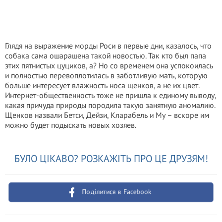
Глядя на выражение морды Роси в первые дни, казалось, что
собака сама ошарашена такой новостью. Так кто был папа
этих пятнистых цуциков, а? Но со временем она успокоилась
и полностью перевоплотилась в заботливую мать, которую
больше интересует влажность носа щенков, а не их цвет.
Интернет-общественность тоже не пришла к единому выводу,
какая причуда природы породила такую занятную аномалию.
Щенков назвали Бетси, Дейзи, Кларабель и Му – вскоре им
можно будет подыскать новых хозяев.
БУЛО ЦІКАВО? РОЗКАЖІТЬ ПРО ЦЕ ДРУЗЯМ!
Поділитися в Facebook