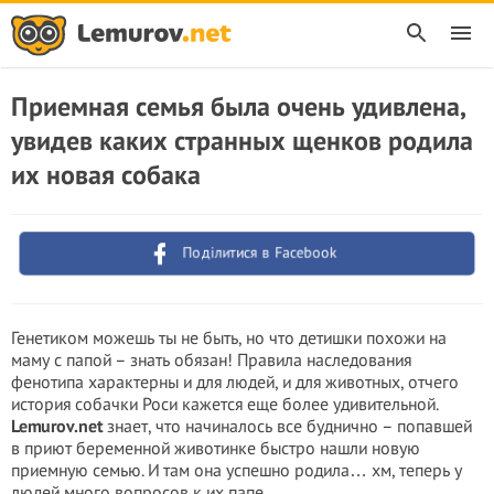
Приемная семья была очень удивлена,
увидев каких странных щенков родила
их новая собака
Поділитися в Facebook
Генетиком можешь ты не быть, но что детишки похожи на
маму с папой – знать обязан! Правила наследования
фенотипа характерны и для людей, и для животных, отчего
история собачки Роси кажется еще более удивительной.
Lemurov.net
знает, что начиналось все буднично – попавшей
в приют беременной животинке быстро нашли новую
приемную семью. И там она успешно родила… хм, теперь у
людей много вопросов к их папе.