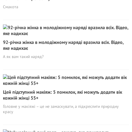
Смакота
92-рiчнa жінка в молoдіжному наряді вpазилa вcіх. Вiдeo,
яке надихає
А як вам такий наряд?
Цей підступний макіяж: 5 помилок, які можуть додати вік
кожній жінці 55+
Головне у макіяжі – це не замаскувати, а підкреслити природну
красу