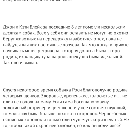
Джон и Кэти Блейк за последние 8 лет помогли нескольким
десяткам собак. Всех у себя они оставить не могут, но охотно
берут животных на передержку и заботятся о тех, пока не
найдутся для них постоянные хозяева. Так что когда в приюте
появилась метис ретривера, которая должна была скоро
родить, их кандидатура на роль опекунов была идеальной.
Так оно и вышло.
Спустя некоторое время собачка Роси благополучно родила
четверых щенков. Здоровые, крепенькие, голосистые и… не
один не похож на маму. Если сама Роси наполовину
золотистый ретривер и цвет шерсти у нее соответствующий,
то малышня была больше похожа на коровок. Черно-белых
пятнистых коровок и только один чуть-чуть коричневатый. Не
то, чтобы такой окрас невозможен, но как он получился?