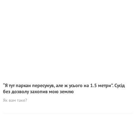
“Я тут паркан пересунув, але ж усього на 1.5 метри”. Сусід
без дозволу захопив мою землю
Як вам таке?