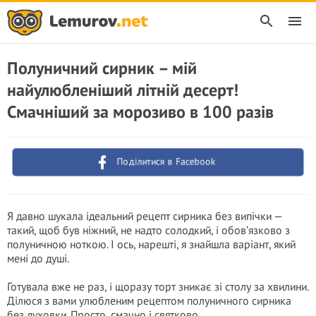
Полуничний сирник – мій
найулюбленіший літній десерт!
Смачніший за морозиво в 100 разів
Поділитися в Facebook
Я давно шукала ідеальний рецепт сирника без випічки —
такий, щоб був ніжний, не надто солодкий, і обов’язково з
полуничною ноткою. І ось, нарешті, я знайшла варіант, який
мені до душі.
Готувала вже не раз, і щоразу торт зникає зі столу за хвилини.
Ділюся з вами улюбленим рецептом полуничного сирника
без духовки. Просто, смачно і святково.