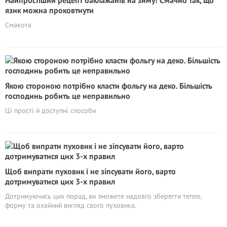
Найпростіший рецепт баклажанів на зиму! Смачно так, що
язик можна проковтнути
Смакота
Якою стороною потрібно класти фольгу на деко. Більшість
господинь робить це неправильно
Ці прості й доступні способи
Щоб випрати пуховик і не зіпсувати його, варто
дотримуватися цих 3-х правил
Дотримуючись цих порад, ви зможете надовго зберегти тепло,
форму та охайний вигляд свого пуховика.