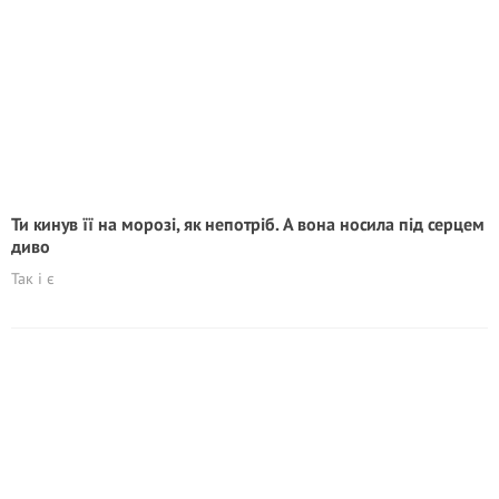
Ти кинув її на морозі, як непотріб. А вона носила під серцем
диво
Так і є