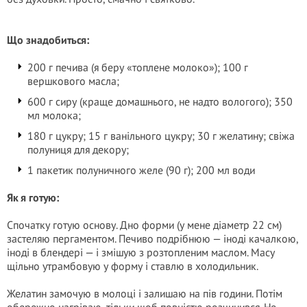
Що знадобиться:
200 г печива (я беру «топлене молоко»); 100 г
вершкового масла;
600 г сиру (краще домашнього, не надто вологого); 350
мл молока;
180 г цукру; 15 г ванільного цукру; 30 г желатину; свіжа
полуниця для декору;
1 пакетик полуничного желе (90 г); 200 мл води
Як я готую:
Спочатку готую основу. Дно форми (у мене діаметр 22 см)
застеляю пергаментом. Печиво подрібнюю — іноді качалкою,
іноді в блендері — і змішую з розтопленим маслом. Масу
щільно утрамбовую у форму і ставлю в холодильник.
Желатин замочую в молоці і залишаю на пів години. Потім