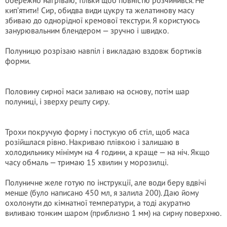
обережно нагріваю, тільки щоб повністю розчинився. Не
кип’ятити! Сир, обидва види цукру та желатинову масу
збиваю до однорідної кремової текстури. Я користуюсь
занурювальним блендером — зручно і швидко.
Полуницю розрізаю навпіл і викладаю вздовж бортиків
форми.
Половину сирної маси заливаю на основу, потім шар
полуниці, і зверху решту сиру.
Трохи покручую форму і постукую об стіл, щоб маса
розійшлася рівно. Накриваю плівкою і залишаю в
холодильнику мінімум на 4 години, а краще — на ніч. Якщо
часу обмаль — тримаю 15 хвилин у морозилці.
Полуничне желе готую по інструкції, але води беру вдвічі
менше (було написано 450 мл, я залила 200). Даю йому
охолонути до кімнатної температури, а тоді акуратно
виливаю тонким шаром (приблизно 1 мм) на сирну поверхню.