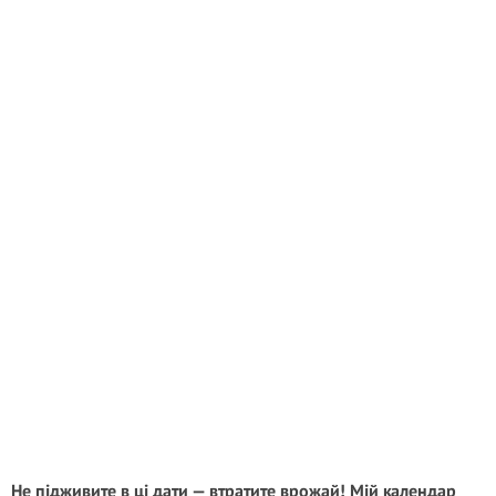
Не підживите в ці дати — втратите врожай! Мій календар