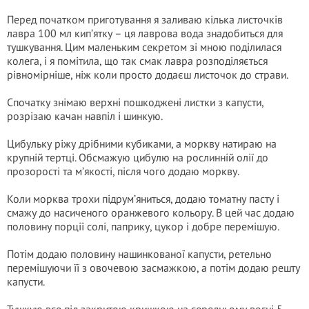
Перед початком приготування я заливаю кілька листочків
лавра 100 мл кип’ятку – ця лаврова вода знадобиться для
тушкування. Цим маленьким секретом зі мною поділилася
колега, і я помітила, що так смак лавра розподіляється
рівномірніше, ніж коли просто додаєш листочок до страви.
Спочатку знімаю верхні пошкоджені листки з капусти,
розрізаю качан навпіл і шинкую.
Цибульку ріжу дрібними кубиками, а моркву натираю на
крупній тертці. Обсмажую цибулю на рослинній олії до
прозорості та м’якості, після чого додаю моркву.
Коли морква трохи підрум’яниться, додаю томатну пасту і
смажу до насиченого оранжевого кольору. В цей час додаю
половину порції солі, паприку, цукор і добре перемішую.
Потім додаю половину нашинкованої капусти, ретельно
перемішуючи її з овочевою засмажкою, а потім додаю решту
капусти.