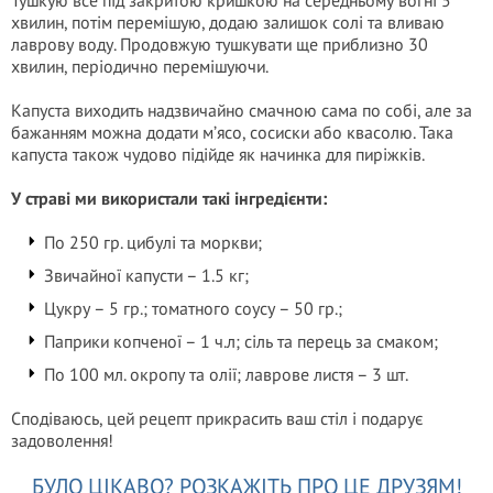
Тушкую все під закритою кришкою на середньому вогні 5
хвилин, потім перемішую, додаю залишок солі та вливаю
лаврову воду. Продовжую тушкувати ще приблизно 30
хвилин, періодично перемішуючи.
Капуста виходить надзвичайно смачною сама по собі, але за
бажанням можна додати м’ясо, сосиски або квасолю. Така
капуста також чудово підійде як начинка для пиріжків.
У страві ми використали такі інгредієнти:
По 250 гр. цибулі та моркви;
Звичайної капусти – 1.5 кг;
Цукру – 5 гр.; томатного соусу – 50 гр.;
Паприки копченої – 1 ч.л; сіль та перець за смаком;
По 100 мл. окропу та олії; лаврове листя – 3 шт.
Сподіваюсь, цей рецепт прикрасить ваш стіл і подарує
задоволення!
БУЛО ЦІКАВО? РОЗКАЖІТЬ ПРО ЦЕ ДРУЗЯМ!