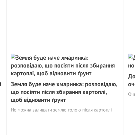
До
і
Земля буде наче хмаринка: розповідаю,
оч
що посіяти після збирання картоплі,
Оч
щоб відновити ґрунт
Не можна залишати землю голою після картоплі