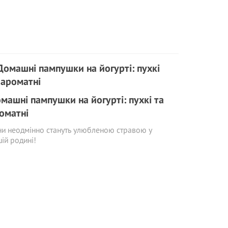
машні пампушки на йогурті: пухкі та
оматні
и неодмінно стануть улюбленою стравою у
ій родині!