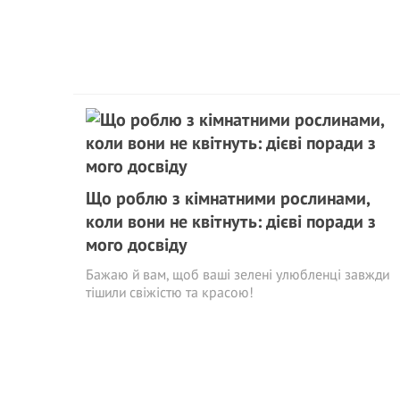
Що роблю з кімнатними рослинами,
коли вони не квітнуть: дієві поради з
мого досвіду
Бажаю й вам, щоб ваші зелені улюбленці завжди
тішили свіжістю та красою!