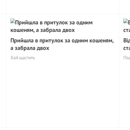
Прийшла в притулок за одним кошеням,
Ві
а забрала двох
ст
Хай щастить
Под