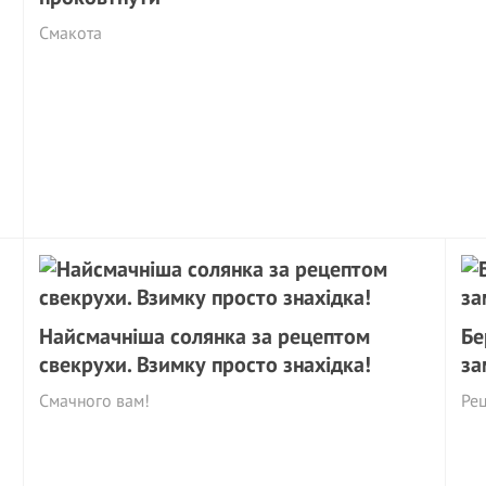
Смакота
Найсмачніша солянка за рецептом
Бе
свекрухи. Взимку просто знахідка!
за
Смачного вам!
Рец