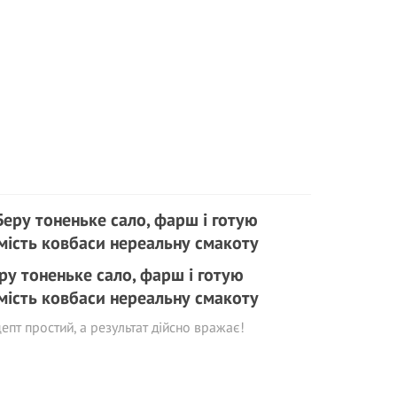
ру тоненьке сало, фарш і готую
мість ковбаси нереальну смакоту
епт простий, а результат дійсно вражає!