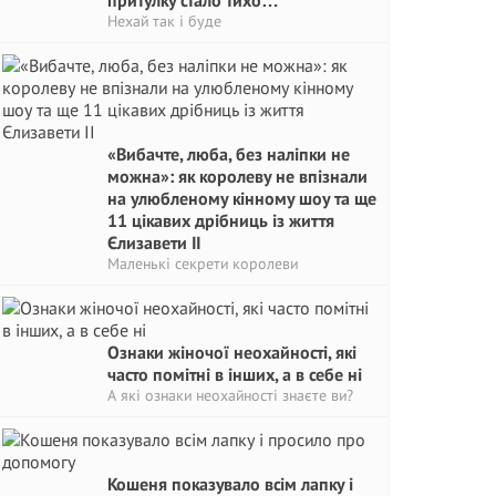
притулку стало тихо…
Нехай так і буде
«Вибачте, люба, без наліпки не
можна»: як королеву не впізнали
на улюбленому кінному шоу та ще
11 цікавих дрібниць із життя
Єлизавети II
Маленькі секрети королеви
Ознаки жіночої неохайності, які
часто помітні в інших, а в себе ні
А які ознаки неохайності знаєте ви?
Кошеня показувало всім лапку і