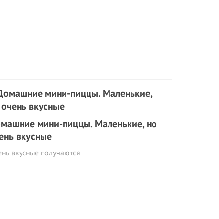
машние мини-пиццы. Маленькие, но
ень вкусные
ень вкусные получаются