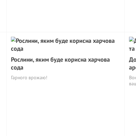
Рослини, яким буде корисна харчова
До
сода
ар
Гарного врожаю!
Вон
ваш