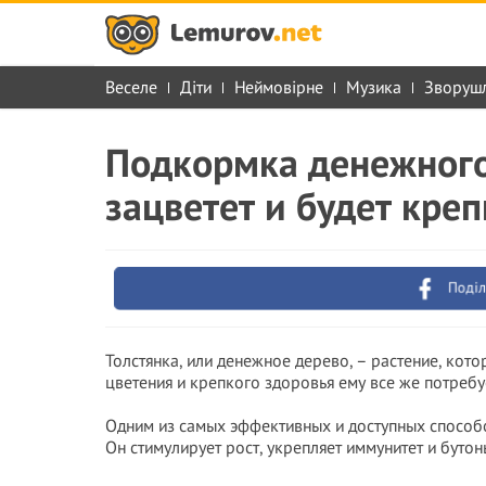
Веселе
Діти
Неймовірне
Музика
Зворуш
Подкормка денежного
зацветет и будет кре
Поділ
Толстянка, или денежное дерево, – растение, кото
цветения и крепкого здоровья ему все же потребу
Одним из самых эффективных и доступных способ
Он стимулирует рост, укрепляет иммунитет и бутон