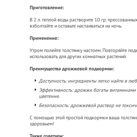
Приготовление:
В 2 л. теплой воды растворите 10 гр. прессованны
взболтайте и оставьте настаиваться на ночь.
Применение:
Утром полейте толстянку настоем. Повторяйте по
использовать для других комнатных растений.
Преимущества дрожжевой подкормки:
Доступность: ингредиенты легко найти в люб
Эффективность: дрожжи богаты витаминами 
цветение.
Безопасность: дрожжевой раствор не токсиче
С помощью этой простой подкормки ваша толстян
здоровьем!
Также советуем: