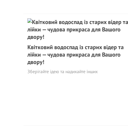
Квітковий водоспад із старих відер та
лійки — чудова прикраса для Вашого
двору!
Збеpігайтe ідею та надихайте інших