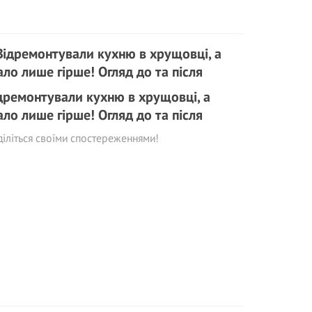
дремонтували кухню в хрущовці, а
ало лише гірше! Огляд до та після
іліться своїми спостереженнями!