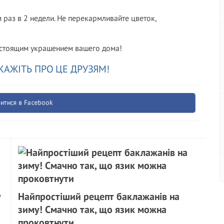
раз в 2 недели. Не перекармливайте цветок,
астоящим украшением вашего дома!
КАЖІТЬ ПРО ЦЕ ДРУЗЯМ!
итися в Facebook
у
Найпростіший рецепт баклажанів на
зиму! Смачно так, що язик можна
проковтнути