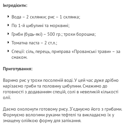
Інгредієнти:
Вода – 2 склянки; рис – 1 склянка;
По 1-й цибулині та морквині;
Гриби (будь-які) – 500 гр.; трохи борошна;
Томатна паста – 2 ст.л.;
Спеції: сіль, перець, приправа «Прованські трави» – за
смаком.
Приготування:
Варимо рис у трохи посоленій воді. У цей час дуже дрібно
нарізаємо гриби та половину цибулини. Смажимо до
готовності з додаванням спецій, солі в невеликій кількості
олії.
Даємо охолонути готовому рису. Зʼєднуємо його з грибами.
Формуємо вологими руками тефтелі та викладаємо їх у
змащену олійкою форму для запікання.