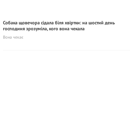
Собака щовечора сідала біля хвіртки: на шостий день
господиня зрозуміла, кого вона чекала
Вона чекає