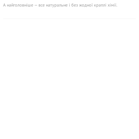
А найголовніше — все натуральне і без жодної краплі хімії.