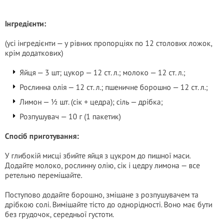
Інгредієнти:
(усі інгредієнти — у рівних пропорціях по 12 столових ложок,
крім додаткових)
Яйця — 3 шт; цукор — 12 ст. л.; молоко — 12 ст. л.;
Рослинна олія — 12 ст. л.; пшеничне борошно — 12 ст. л.;
Лимон — ½ шт. (сік + цедра); сіль — дрібка;
Розпушувач — 10 г (1 пакетик)
Спосіб приготування:
У глибокій мисці збийте яйця з цукром до пишної маси.
Додайте молоко, рослинну олію, сік і цедру лимона — все
ретельно перемішайте.
Поступово додайте борошно, змішане з розпушувачем та
дрібкою солі. Вимішайте тісто до однорідності. Воно має бути
без грудочок, середньої густоти.