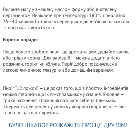
Вилийте масу у змащену маслом форму або вистелену
пергаментом. Випікайте при температурі 180°C приблизно
35–40 хвилин. Готовність перевіряйте дерев’яною шпажкою
— вона має вийти сухою.
Корисні поради:
Якщо хочете зробити пиріг ще ароматнішим, додайте ваніль
або трішки кориці. Для варіацій — можна додати в тісто
родзинки, горіхи чи яблука. Пиріг добре поєднується з
легкою лимонною глазур’ю або домашнім варенням.
Пиріг “12 ложок” — це доказ того, що з простих інгредієнтів
можна створити щось по-справжньому смачне. Головне —
трохи натхнення і бажання потішити себе та близьких.
Збеpeжіть цей рецепт у своїй кулінарній скарбничці — він
точно не раз вас виручить.
БУЛО ЦІКАВО? РОЗКАЖІТЬ ПРО ЦЕ ДРУЗЯМ!