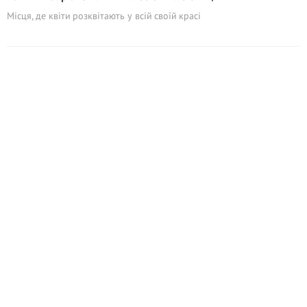
Місця, де квіти розквітають у всій своїй красі