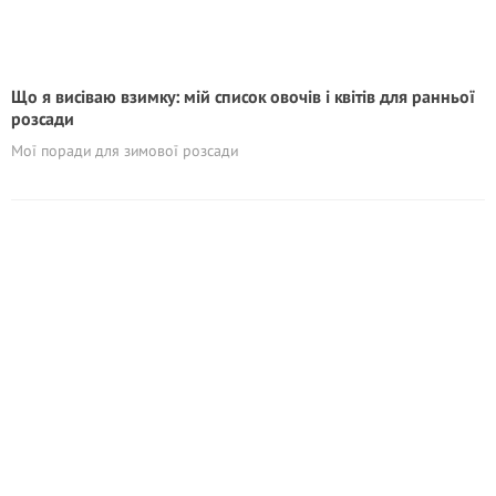
Що я висіваю взимку: мій список овочів і квітів для ранньої
розсади
Мої поради для зимової розсади