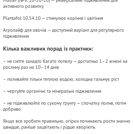
Master (NPK 20-20-20) — універсальне підживлення для
активного розвитку
Plantafol 10.54.10 — стимулює коріння і цвітіння
Агролайф для овочів — доступний варіант для регулярного
підживлення
Кілька важливих порад із практики:
– не сипте занадто багато попелу — достатньо 1–2 жмені на
рослину раз на 10–14 днів
– поливайте тільки теплою водою, холодна гальмує ріст
– чергуйте органічні та мінеральні підживлення
– не підживлюйте по сухому ґрунту — спочатку полив, потім
добриво
Якщо все зробити правильно, огірки починають рости значно
швидше, раніше зацвітають і рідше хворіють.