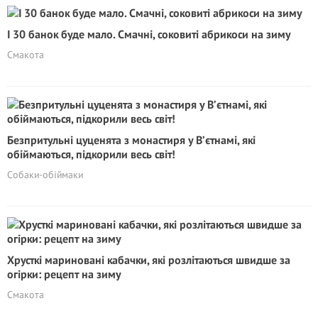
І 30 банок буде мало. Смачні, соковиті абрикоси на зиму
Смакота
Безпритульні цуценята з монастиря у В’єтнамі, які
обіймаються, підкорили весь світ!
Собаки-обіймаки
Хрусткі мариновані кабачки, які розлітаються швидше за
огірки: рецепт на зиму
Смакота