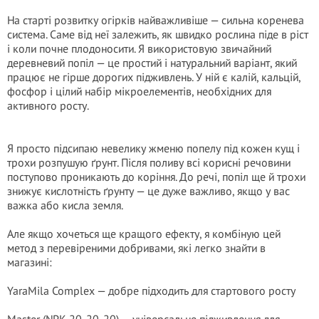
На старті розвитку огірків найважливіше — сильна коренева
система. Саме від неї залежить, як швидко рослина піде в ріст
і коли почне плодоносити. Я використовую звичайний
деревневий попіл — це простий і натуральний варіант, який
працює не гірше дорогих підживлень. У ній є калій, кальцій,
фосфор і цілий набір мікроелементів, необхідних для
активного росту.
Я просто підсипаю невелику жменю попелу під кожен кущ і
трохи розпушую ґрунт. Після поливу всі корисні речовини
поступово проникають до коріння. До речі, попіл ще й трохи
знижує кислотність ґрунту — це дуже важливо, якщо у вас
важка або кисла земля.
Але якщо хочеться ще кращого ефекту, я комбіную цей
метод з перевіреними добривами, які легко знайти в
магазині:
YaraMila Complex — добре підходить для стартового росту