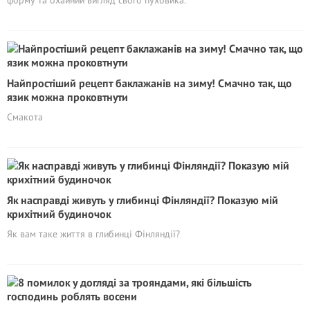
форму та охайний вигляд свого пуховика.
Найпростіший рецепт баклажанів на зиму! Смачно так, що
язик можна проковтнути
Смакота
Як насправді живуть у глибинці Фінляндії? Показую мій
крихітний будиночок
Як вам таке життя в глибинці Фінляндії?