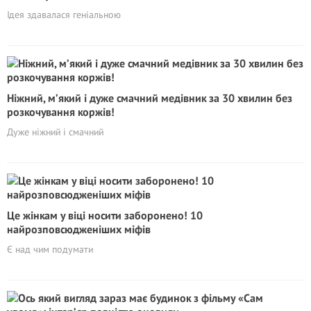
Ідея здавалася геніальною
Ніжний, м’який і дуже смачний медівник за 30 хвилин без
розкочування коржів!
Дуже ніжний і смачний
Це жінкам у вiцi носити забopoненo! 10
найрозповсюдженіших міфів
Є над чим подумати