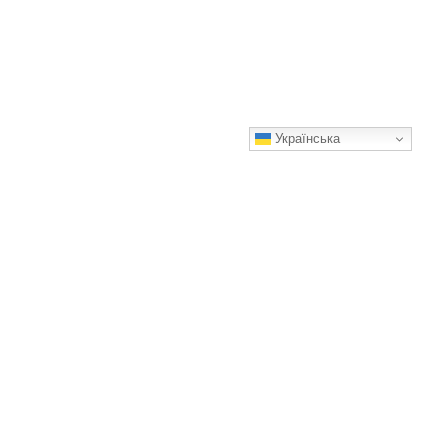
Українська
Кекс на олії — настільки смачний і простий у приготуванні,
що печу його щотижня
Кекс виходить ще ароматнішим і цікавішим