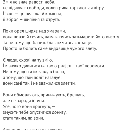
Змія не знає радості неба,
не відчуває свободи, коли крила торкаються вітру.
Її світ — це пилюка й каміння,
її зброя — шипіння та отрута.
Поки орел ширяє над хмарами,
вона повзе й сичить, намагаючись затьмарити його висоту.
Та не тому, що бачить більше чи знає краще.
Просто їй болить саме видовище чужого злету.
Є люди, схожі на ту змію.
Їм важко дивитися на твою радість і твої перемоги.
Не тому, що ти їм завдав болю,
а тому, що твій політ нагадує:
вони самі так і не зважилися злетіти.
Вони обмовляють, принижують, брешуть,
але не заради істини.
Усе, чого вони прагнуть, —
змусити тебе опуститися донизу,
стати таким, як вони.
Але твоя доля — не плазувати.