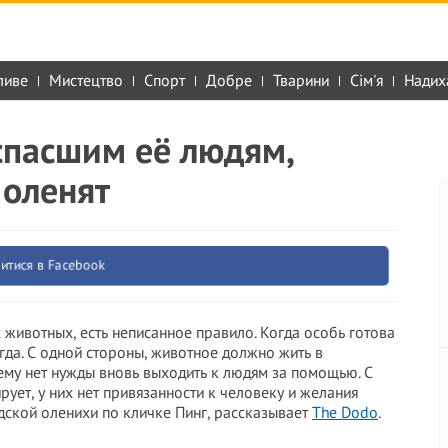
ливе
Мистецтво
Спорт
Добре
Тварини
Сім'я
Надих
спасшим её людям,
 оленят
итися в Facebook
х животных, есть неписанное правило. Когда особь готова
гда. С одной стороны, животное должно жить в
ему нет нужды вновь выходить к людям за помощью. С
рует, у них нет привязанности к человеку и желания
адской оленихи по кличке Пинг, рассказывает
The Dodo
.