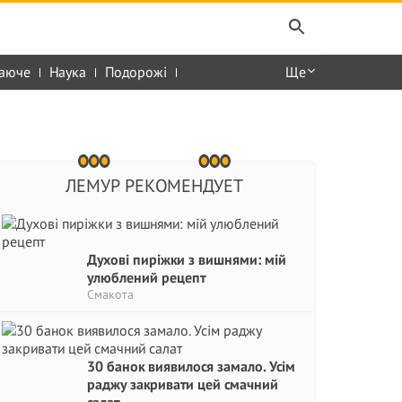
аюче
Наука
Подорожі
Ще
ЛЕМУР РЕКОМЕНДУЕТ
Духові пиріжки з вишнями: мій
улюблений рецепт
Смакота
30 банок виявилося замало. Усім
раджу закривати цей смачний