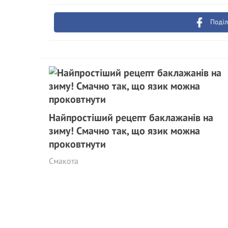
Поділ
Найпростіший рецепт баклажанів на
зиму! Смачно так, що язик можна
проковтнути
Смакота