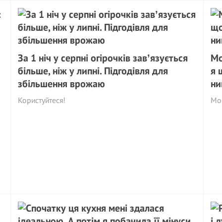
За 1 ніч у серпні огірочків завʼязується
Мо
більше, ніж у липні. Підгодівля для
я 
збільшення врожаю
ни
Користуйтеся!
Моя