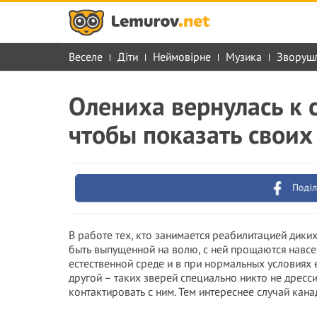
Веселе
Діти
Неймовірне
Музика
Зворуш
Олениха вернулась к 
чтобы показать своих
Поділ
В работе тех, кто занимается реабилитацией дики
быть выпущенной на волю, с ней прощаются навсе
естественной среде и в при нормальных условиях 
другой – таких зверей специально никто не дресси
контактировать с ним. Тем интереснее случай кан