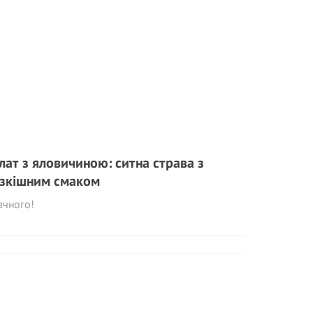
лат з яловичиною: ситна страва з
зкішним смаком
ачного!