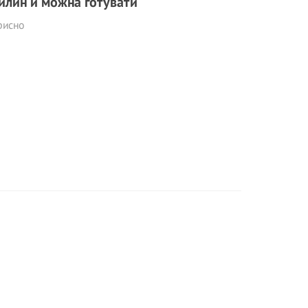
илин й можна готувати
рисно