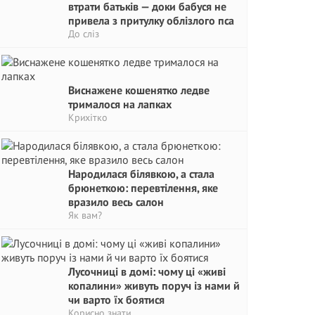
втрати батьків — доки бабуся не
привела з притулку облізлого пса
До сліз
Виснажене кошенятко ледве
трималося на лапках
Крихітко
Народилася білявкою, а стала
брюнеткою: перевтілення, яке
вразило весь салон
Як вам?
Лусочниці в домі: чому ці «живі
копалини» живуть поруч із нами й
чи варто їх боятися
Корисно знати