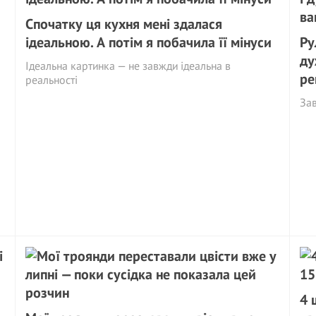
Спочатку ця кухня мені здалася
ідеальною. А потім я побачила її мінуси
Ру
ду
Ідеальна картинка — не завжди ідеальна в
ре
реальності
Зав
4 