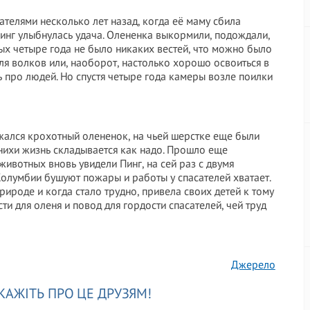
елями несколько лет назад, когда её маму сбила
Пинг улыбнулась удача. Олененка выкормили, подождали,
лых четыре года не было никаких вестей, что можно было
для волков или, наоборот, настолько хорошо освоиться в
 про людей. Но спустя четыре года камеры возле поилки
 жался крохотный олененок, на чьей шерстке еще были
енихи жизнь складывается как надо. Прошло еще
животных вновь увидели Пинг, на сей раз с двумя
Колумбии бушуют пожары и работы у спасателей хватает.
рироде и когда стало трудно, привела своих детей к тому
ти для оленя и повод для гордости спасателей, чей труд
Джерело
КАЖІТЬ ПРО ЦЕ ДРУЗЯМ!