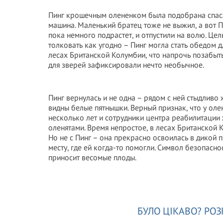
Пинг крошечным олененком была подобрана спасат
машина. Маленький братец тоже не выжил, а вот 
пока немного подрастет, и отпустили на волю. Це
толковать как угодно – Пинг могла стать обедом 
лесах Британской Колумбии, что напрочь позабыть
для зверей зафиксировали нечто необычное.
Пинг вернулась и не одна – рядом с ней стыдливо
видны белые пятнышки. Верный признак, что у ол
несколько лет и сотрудники центра реабилитации 
оленятами. Время непростое, в лесах Британской 
Но не с Пинг – она прекрасно освоилась в дикой п
месту, где ей когда-то помогли. Символ безопаснос
приносит весомые плоды.
БУЛО ЦІКАВО? РОЗ