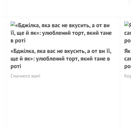
«Бджілка, яка вас не вкусить, а от ви її,
Як
ще й як»: улюблений торт, який тане в
са
роті
ро
Смачного вам!
Ко