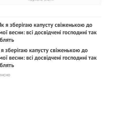
 я зберігаю капусту свіженькою до
мої весни: всі досвідчені господині так
блять
рисно