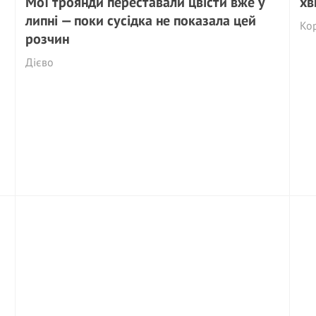
Мої троянди переставали цвісти вже у
хв
липні — поки сусідка не показала цей
Ко
розчин
Дієво