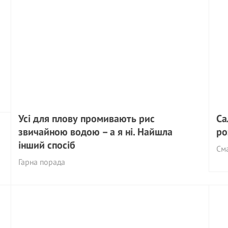
Усі для плову промивають рис
Са
звичайною водою – а я ні. Найшла
ро
інший спосіб
См
Гарна порада