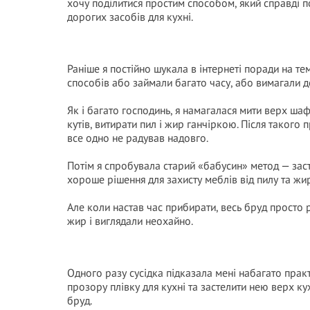
хочу поділитися простим способом, який справді п
дорогих засобів для кухні.
Раніше я постійно шукала в інтернеті поради на те
способів або займали багато часу, або вимагали 
Як і багато господинь, я намагалася мити верх шаф
кутів, витирати пил і жир ганчіркою. Після такого
все одно не радував надовго.
Потім я спробувала старий «бабусин» метод — зас
хороше рішення для захисту меблів від пилу та жир
Але коли настав час прибирати, весь бруд просто 
жир і виглядали неохайно.
Одного разу сусідка підказала мені набагато прак
прозору плівку для кухні та застелити нею верх ку
бруд.