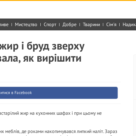
ливе
Мистецтво
Спорт
Добре
Тварини
Сім'я
Надих
жир і бруд зверху
зала, як вирішити
итися в Facebook
астарілий жир на кухонних шафах і при цьому не
х меблів, де роками накопичувався липкий наліт. Зараз