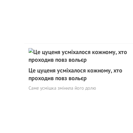
Це цуценя усміхалося кожному, хто
проходив повз вольєр
Саме усмішка змінила його долю