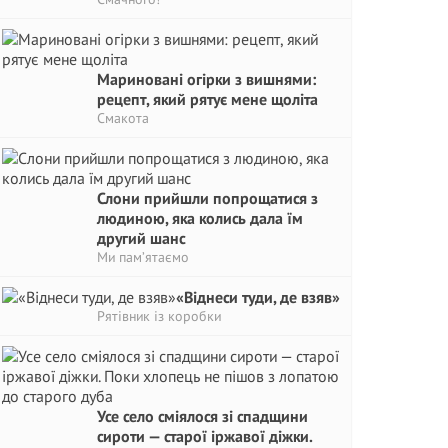
Мариновані огірки з вишнями:
рецепт, який рятує мене щоліта
Смакота
Слони прийшли попрощатися з
людиною, яка колись дала їм
другий шанс
Ми пам’ятаємо
«Віднеси туди, де взяв»
Рятівник із коробки
Усе село сміялося зі спадщини
сироти — старої іржавої діжки.