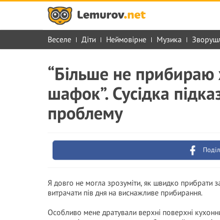
Веселе
Діти
Неймовірне
Музика
Зворуш
“Більше не прибираю 
шафок”. Сусідка підка
проблему
Поділ
Я довго не могла зрозуміти, як швидко прибрати з
витрачати пів дня на виснажливе прибирання.
Особливо мене дратували верхні поверхні кухонни