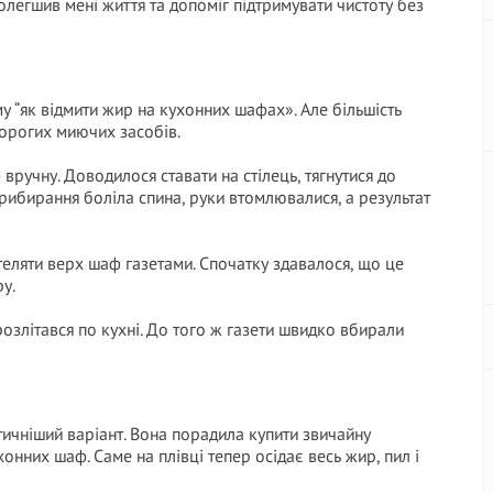
олегшив мені життя та допоміг підтримувати чистоту без
му “як відмити жир на кухонних шафах». Але більшість
дорогих миючих засобів.
 вручну. Доводилося ставати на стілець, тягнутися до
 прибирання боліла спина, руки втомлювалися, а результат
теляти верх шаф газетами. Спочатку здавалося, що це
у.
розлітався по кухні. До того ж газети швидко вбирали
тичніший варіант. Вона порадила купити звичайну
хонних шаф. Саме на плівці тепер осідає весь жир, пил і