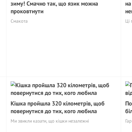
зиму! Смачно так, що язик можна
на
проковтнути
не
Смакота
Ці 
Кішка пройшла 320 кілометрів, щоб
По
повернутися до тих, кого любила
бі
Ми звикли казати, що кішки незалежні
Гар