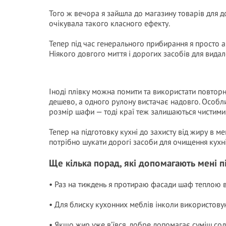
Того ж вечора я зайшла до магазину товарів для д
очікувала такого класного ефекту.
Тепер під час генерального прибирання я просто а
Ніякого довгого миття і дорогих засобів для вида
Іноді плівку можна помити та використати повторно
дешево, а одного рулону вистачає надовго. Особл
розмір шафи — тоді краї теж залишаються чистими
Тепер на підготовку кухні до захисту від жиру в м
потрібно шукати дорогі засоби для очищення кухні
Ще кілька порад, які допомагають мені п
• Раз на тиждень я протираю фасади шаф теплою в
• Для блиску кухонних меблів інколи використову
• Якщо жир уже в’ївся, добре допомагає суміш сод