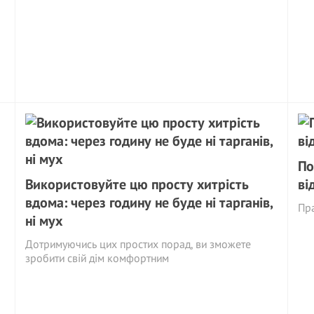
По
Використовуйте цю просту хитрість
ві
вдома: через годину не буде ні тарганів,
Пра
ні мух
Дотримуючись цих простих порад, ви зможете
зробити свій дім комфортним