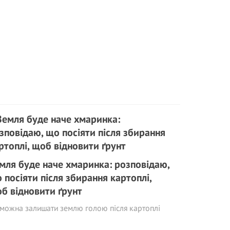
мля буде наче хмаринка: розповідаю,
 посіяти після збирання картоплі,
б відновити ґрунт
можна залишати землю голою після картоплі