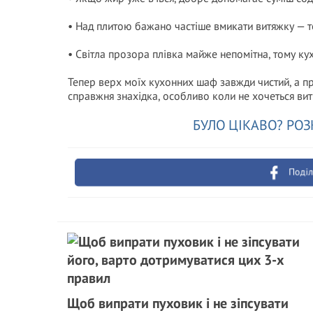
• Над плитою бажано частіше вмикати витяжку — то
• Світла прозора плівка майже непомітна, тому ку
Тепер верх моїх кухонних шаф завжди чистий, а п
справжня знахідка, особливо коли не хочеться вит
БУЛО ЦІКАВО? РОЗ
Поділ
Щоб випрати пуховик і не зіпсувати