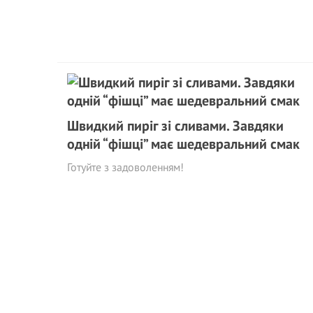
Швидкий пиріг зі сливами. Завдяки
одній “фішці” має шедевральний смак
Готуйте з задоволенням!