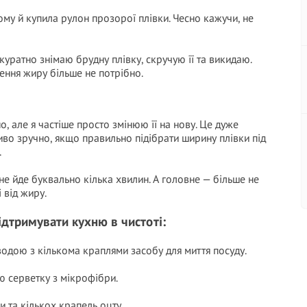
ому й купила рулон прозорої плівки. Чесно кажучи, не
куратно знімаю брудну плівку, скручую її та викидаю.
лення жиру більше не потрібно.
, але я частіше просто змінюю її на нову. Це дуже
иво зручно, якщо правильно підібрати ширину плівки під
.
ене йде буквально кілька хвилин. А головне — більше не
 від жиру.
ідтримувати кухню в чистоті:
одою з кількома краплями засобу для миття посуду.
ю серветку з мікрофібри.
и та кількох крапель оцту.