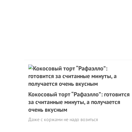
Кокосовый торт “Рафаэлло”: готовится
за считанные минуты, а получается
очень вкусным
Даже с коржами не надо возиться