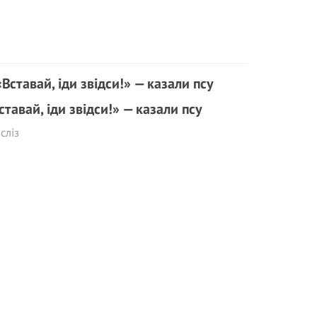
ставай, іди звідси!» — казали псу
сліз