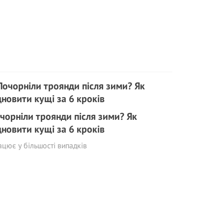
чорніли троянди після зими? Як
дновити кущі за 6 кроків
цює у більшості випадків