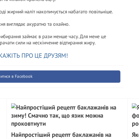
ді жирний наліт накопичується набагато повільніше.
хня виглядає акуратно та охайно.
рибирання займає в рази менше часу. Для мене це
рачати сили на нескінченне відтирання жиру.
КАЖІТЬ ПРО ЦЕ ДРУЗЯМ!
итися в Facebook
Найпростіший рецепт баклажанів на
Як