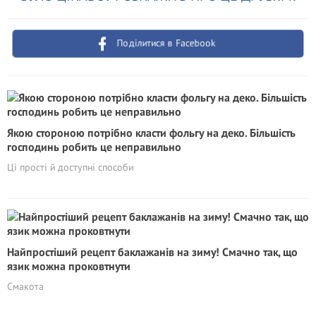
Поділитися в Facebook
Якою стороною потрібно класти фольгу на деко. Більшість
господинь робить це неправильно
Ці прості й доступні способи
Найпростіший рецепт баклажанів на зиму! Смачно так, що
язик можна проковтнути
Смакота