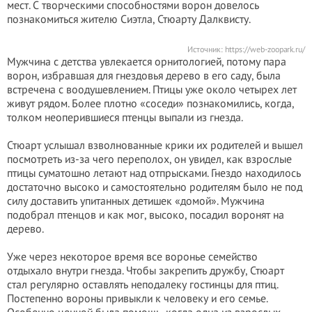
мест. С творческими способностями ворон довелось
познакомиться жителю Сиэтла, Стюарту Далквисту.
Источник:
https://web-zoopark.ru/
Мужчина с детства увлекается орнитологией, потому пара
ворон, избравшая для гнездовья дерево в его саду, была
встречена с воодушевлением. Птицы уже около четырех лет
живут рядом. Более плотно «соседи» познакомились, когда,
толком неоперившиеся птенцы выпали из гнезда.
Стюарт услышал взволнованные крики их родителей и вышел
посмотреть из-за чего переполох, он увидел, как взрослые
птицы суматошно летают над отпрысками. Гнездо находилось
достаточно высоко и самостоятельно родителям было не под
силу доставить упитанных детишек «домой». Мужчина
подобрал птенцов и как мог, высоко, посадил воронят на
дерево.
Уже через некоторое время все воронье семейство
отдыхало внутри гнезда. Чтобы закрепить дружбу, Стюарт
стал регулярно оставлять неподалеку гостинцы для птиц.
Постепенно вороны привыкли к человеку и его семье.