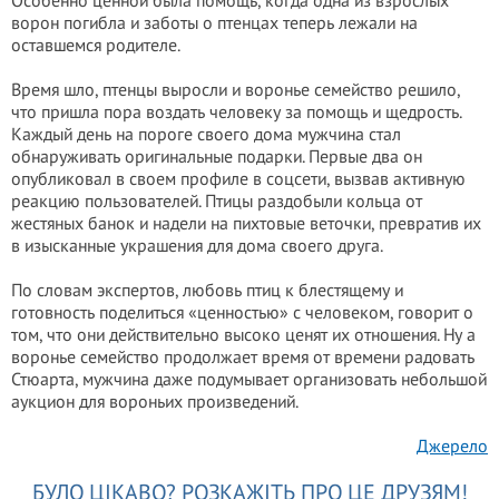
Особенно ценной была помощь, когда одна из взрослых
ворон погибла и заботы о птенцах теперь лежали на
оставшемся родителе.
Время шло, птенцы выросли и воронье семейство решило,
что пришла пора воздать человеку за помощь и щедрость.
Каждый день на пороге своего дома мужчина стал
обнаруживать оригинальные подарки. Первые два он
опубликовал в своем профиле в соцсети, вызвав активную
реакцию пользователей. Птицы раздобыли кольца от
жестяных банок и надели на пихтовые веточки, превратив их
в изысканные украшения для дома своего друга.
По словам экспертов, любовь птиц к блестящему и
готовность поделиться «ценностью» с человеком, говорит о
том, что они действительно высоко ценят их отношения. Ну а
воронье семейство продолжает время от времени радовать
Стюарта, мужчина даже подумывает организовать небольшой
аукцион для вороньих произведений.
Джерело
БУЛО ЦІКАВО? РОЗКАЖІТЬ ПРО ЦЕ ДРУЗЯМ!