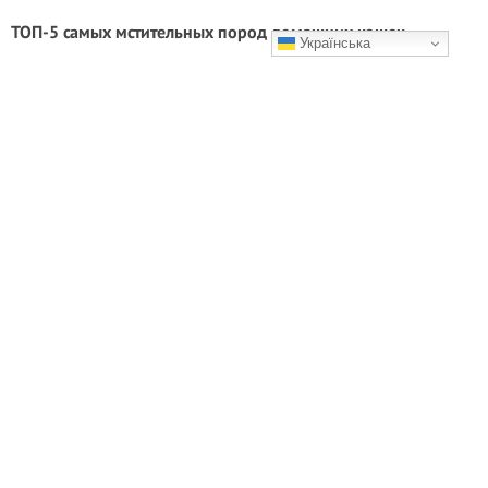
ТОП-5 самых мстительных пород домашних кошек
Українська
Они и не выглядят сильно милыми