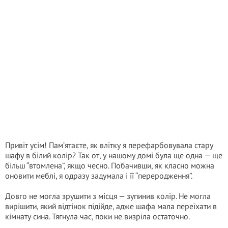
Привіт усім! Пам’ятаєте, як влітку я перефарбовувала стару
шафу в білий колір? Так от, у нашому домі була ще одна — ще
більш “втомлена”, якщо чесно. Побачивши, як класно можна
оновити меблі, я одразу задумала і її “переродження”.
Довго не могла зрушити з місця — зупинив колір. Не могла
вирішити, який відтінок підійде, адже шафа мала переїхати в
кімнату сина. Тягнула час, поки не визріла остаточно.