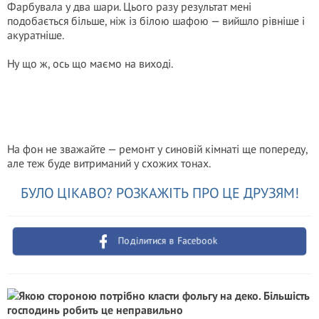
Фарбувала у два шари. Цього разу результат мені
подобається більше, ніж із білою шафою — вийшло рівніше і
акуратніше.
Ну що ж, ось що маємо на виході.
На фон не зважайте — ремонт у синовій кімнаті ще попереду,
але теж буде витриманий у схожих тонах.
БУЛО ЦІКАВО? РОЗКАЖІТЬ ПРО ЦЕ ДРУЗЯМ!
Поділитися в Facebook