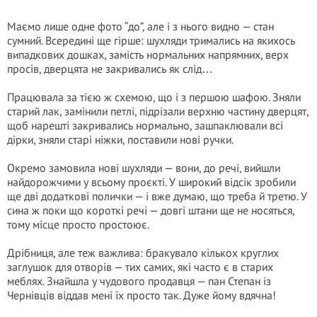
Маємо лише одне фото “до”, але і з нього видно — стан
сумний. Всередині ще гірше: шухляди тримались на якихось
випадкових дошках, замість нормальних напрямних, верх
просів, дверцята не закривались як слід…
Працювала за тією ж схемою, що і з першою шафою. Зняли
старий лак, замінили петлі, підрізали верхню частину дверцят,
щоб нарешті закривались нормально, зашпаклювали всі
дірки, зняли старі ніжки, поставили нові ручки.
Окремо замовила нові шухляди — вони, до речі, вийшли
найдорожчими у всьому проєкті. У широкий відсік зробили
ще дві додаткові полички — і вже думаю, що треба й третю. У
сина ж поки що короткі речі — довгі штани ще не носяться,
тому місце просто простоює.
Дрібниця, але теж важлива: бракувало кількох круглих
заглушок для отворів — тих самих, які часто є в старих
меблях. Знайшла у чудового продавця — пан Степан із
Чернівців віддав мені їх просто так. Дуже йому вдячна!