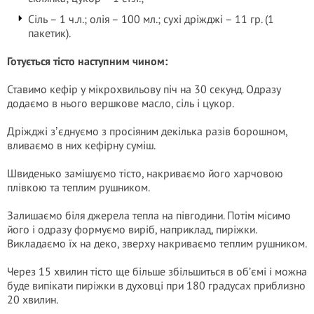
Сіль – 1 ч.л.; олія – 100 мл.; сухі дріжджі – 11 гр. (1
пакетик).
Готується тісто наступним чином:
Ставимо кефір у мікрохвильову піч на 30 секунд. Одразу
додаємо в нього вершкове масло, сіль і цукор.
Дріжджі зʼєднуємо з просіяним декілька разів борошном,
вливаємо в них кефірну суміш.
Швиденько замішуємо тісто, накриваємо його харчовою
плівкою та теплим рушником.
Залишаємо біля джерела тепла на півгодини. Потім місимо
його і одразу формуємо виріб, наприклад, пиріжки.
Викладаємо їх на деко, зверху накриваємо теплим рушником.
Через 15 хвилин тісто ще більше збільшиться в об’ємі і можна
буде випікати пиріжки в духовці при 180 градусах приблизно
20 хвилин.