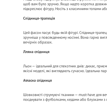
щоб вам було зручно. Якщо надто коротка довжина
підкреслює фігуру. Носіть з класичними топами або 
Спідниця-трапеція
Цей фасон пасує будь-якій фігурі. Спідниця-трапеці
зручніша у повсякденному носінні. Вона гарно вигл
вечірніх образах.
Лляна спідниця
Льон — ідеальний для спекотних днів: дихає, приєм
якісні моделі, які виглядають сучасно. Ідеальна па
Атласна спідниця
Шовковисті струмуючі тканини — must-have для ве
поєднувати з футболками, кедами або блузками з 