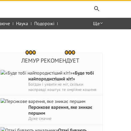
аюче
Наука
Подорожі
Ще
ЛЕМУР РЕКОМЕНДУЕТ
«Буде тобі
найпородистіший кіт!»
Богдан і уявити не міг, скільки
насправді коштує те омріяне кошеня
Персикове варення, яке зникає
першим
Дуже смачне
Отакі бувають