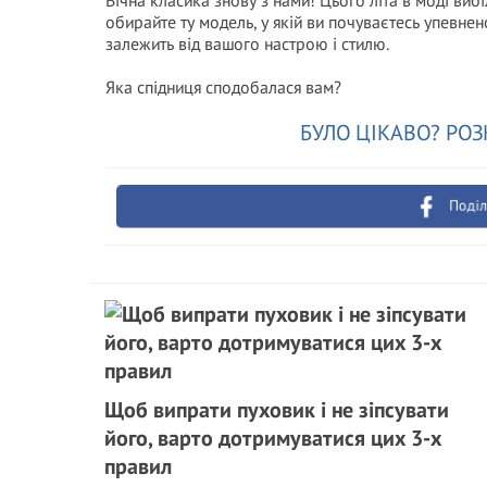
Вічна класика знову з нами! Цього літа в моді вибі
обирайте ту модель, у якій ви почуваєтесь упевнен
залежить від вашого настрою і стилю.
Яка спідниця сподобалася вам?
БУЛО ЦІКАВО? РОЗ
Поділ
Щоб випрати пуховик і не зіпсувати
його, варто дотримуватися цих 3-х
правил