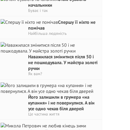
начальники
Буває і так
Спершу її ніхто не
помічав
Найбільша людяність
Наважилася змінитися після 50 і
не пошкодувала. У майстра золоті
ручки
Як вам?
Його залишили в грумера «на
купання» і не повернулися. А він
усе одно чекав біля дверей
Це частина життя