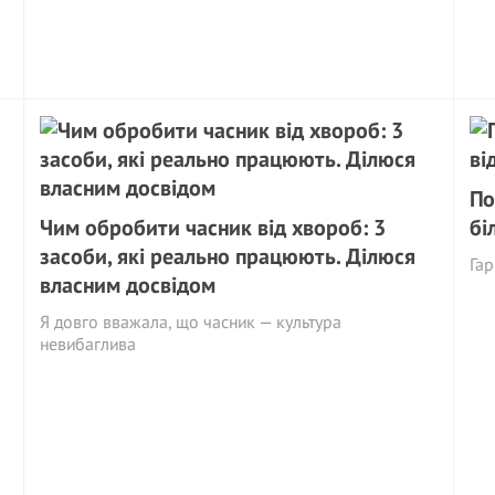
По
Чим обробити часник від хвороб: 3
бі
засоби, які реально працюють. Ділюся
Гар
власним досвідом
Я довго вважала, що часник — культура
невибаглива