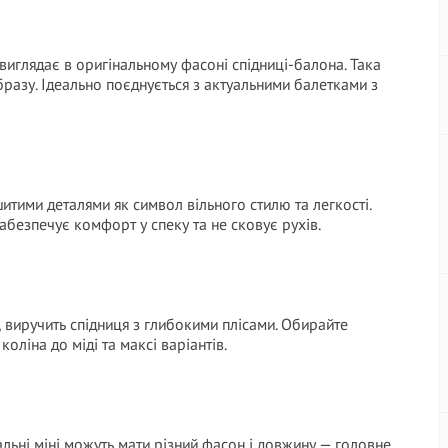
 виглядає в оригінальному фасоні спідниці-балона. Така
разу. Ідеально поєднується з актуальними балетками з
итими деталями як символ вільного стилю та легкості.
абезпечує комфорт у спеку та не сковує рухів.
, виручить спідниця з глибокими плісами. Обирайте
оліна до міді та максі варіантів.
альні міні можуть мати різний фасон і довжину — головне,