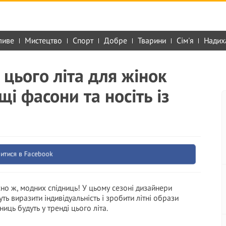
ливе
Мистецтво
Спорт
Добре
Тварини
Сім'я
Надих
 цього літа для жінок
і фасони та носіть із
итися в Facebook
існо ж, модних спідниць! У цьому сезоні дизайнери
ть виразити індивідуальність і зробити літні образи
иць будуть у тренді цього літа.