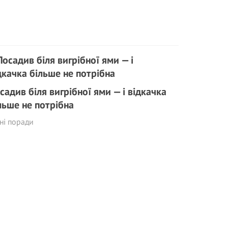
садив біля вигрібної ями — і відкачка
льше не потрібна
ні поради