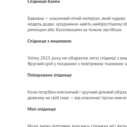
Спідниця-балон
Бавовна — класичний літній матеріал, який чудово
модель додає «родзинки» навіть найпростішому об
ремінцем або босоніжками на тонких застібках.
Спідниця з вишивкою
Улітку 2025 року ми обираємо легкі спідниці з виш
Ярусний крій у поєднанні з повітряною тканиною з
Плісирована спідниця
Коли потрібен елегантний і зручний діловий образ
довжину на свій смак — від класичної трохи нижче к
Міні-спідниця
Мода знову підтримує власниць струнких ніг! Акту