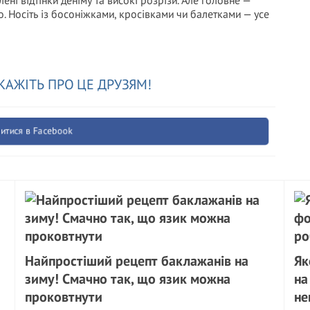
лені відтінки деніму та високі розрізи. Але головне —
о. Носіть із босоніжками, кросівками чи балетками — усе
КАЖІТЬ ПРО ЦЕ ДРУЗЯМ!
итися в Facebook
Найпростіший рецепт баклажанів на
Як
зиму! Смачно так, що язик можна
на
проковтнути
не