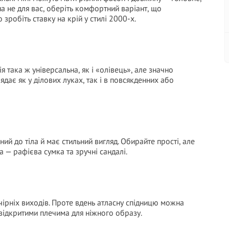
 не для вас, оберіть комфортний варіант, що
зробіть ставку на крій у стилі 2000-х.
я така ж універсальна, як і «олівець», але значно
ядає як у ділових луках, так і в повсякденних або
ний до тіла й має стильний вигляд. Обирайте прості, але
ра — рафієва сумка та зручні сандалі.
чірніх виходів. Проте вдень атласну спідницю можна
відкритими плечима для ніжного образу.