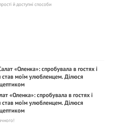
прості й доступні способи
лат «Оленка»: спробувала в гостях і
н став моїм улюбленцем. Ділюся
цептиком
ачного!