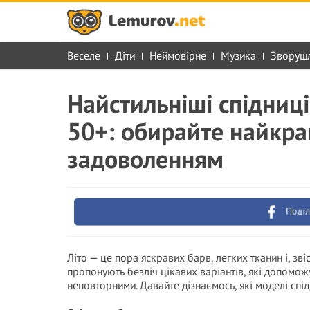
Веселе
Діти
Неймовірне
Музика
Зворуш
Найстильніші спідниці
50+: обирайте найкращ
задоволенням
Поділ
Літо — це пора яскравих барв, легких тканин і, зв
пропонують безліч цікавих варіантів, які допоможу
неповторними. Давайте дізнаємось, які моделі спідн