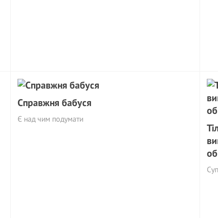
Справжня бабуся
Є над чим подумати
Ті
ви
об
Су