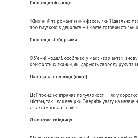
Спідниця-півсонце
Жіночний та романтичний фасон, який ідеально пасу
або блузкою з декольте — і маєте готовий стильни
Спідниця зі зборками
Об’ємні моделі, особливо у максі-варіантах, знову
комфортних тканин, які дарують свободу руху та м
Плісована спідниця (плісе)
Цей тренд не втрачає популярності — як у коротком
містом, так і для вечірки. Зверніть увагу на незв
ефектом імітації плісе.
Джинсова спідниця