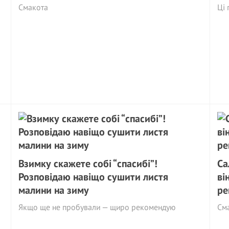
Смакота
Ці 
Взимку скажете собі “спасибі”!
Са
Розповідаю навіщо сушити листя
ві
малини на зиму
ре
Якщо ще не пробували — щиро рекомендую
См