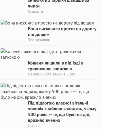
зникають з тарілки швидше за
чипси
Смакота
Вона вискочила просто на дорогу
під дощем
Зворушливо
Кошеня лишили в під’їзді з
тривожною запискою
Немає нічого важливішого
Під підлогою власної вітальні
чоловік знайшов колодязь, якому
500 років — те, що було на дні,
вразило вчених
Диво