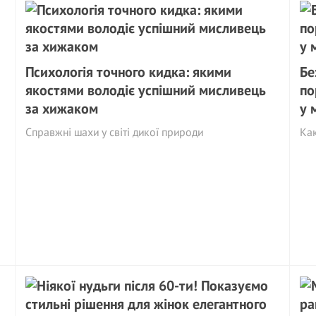
Психологія точного кидка: якими
Бе
якостями володіє успішний мисливець
по
за хижаком
у 
Справжні шахи у світі дикої природи
Ка