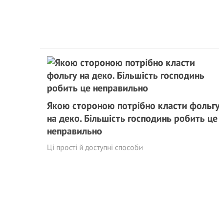
Якою стороною потрібно класти фольг
на деко. Більшість господинь робить це
неправильно
Ці прості й доступні способи