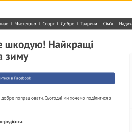
ливе
Мистецтво
Спорт
Добре
Тварини
Сім'я
Надих
е шкодую! Найкращі
а зиму
итися в Facebook
м добре попрацювати. Сьогодні ми хочемо поділитися з
нгредієнти: