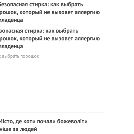
зопасная стирка: как выбрать
рошок, который не вызовет аллергию
младенца
к выбрать порошок