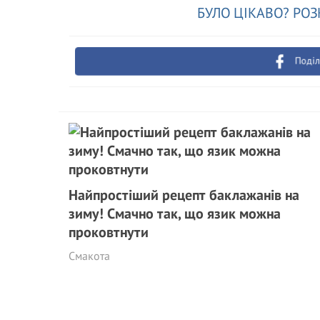
БУЛО ЦІКАВО? РОЗ
Поділ
Найпростіший рецепт баклажанів на
зиму! Смачно так, що язик можна
проковтнути
Смакота