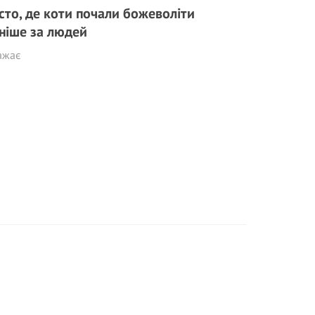
сто, де коти почали божеволіти
ніше за людей
ажає