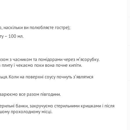
о, наскільки ви полюбляєте гостре);
цту – 100 мл.
азом з часником та помідорами через мʼясорубку.
 плиту і чекаємо поки вона почне кипіти.
ця. Коли на поверхні соусу почнуть зʼявлятися
варюємо все разом півгодини.
ерильні банки, закручуємо стерильними кришками і після
шому прохолодному місці.