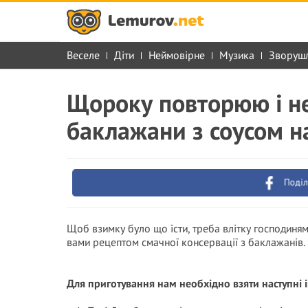
Веселе
Діти
Неймовірне
Музика
Зворуш
Щороку повторюю і н
баклажани з соусом н
Поділ
Щоб взимку було що їсти, треба влітку господиня
вами рецептом смачної консервації з баклажанів.
Для приготування нам необхідно взяти наступні і