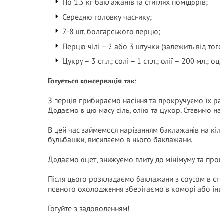
По 1.5 кг баклажанів та стиглих помідорів;
Середню головку часнику;
7-8 шт. болгарського перцю;
Перцю чілі – 2 або 3 штучки (залежить від тог
Цукру – 3 ст.л.; солі – 1 ст.л.; олії – 200 мл.; о
Готується консервація так:
З перців прибираємо насіння та прокручуємо їх р
Додаємо в цю масу сіль, олію та цукор. Ставимо на
В цей час займемося нарізанням баклажанів на кіль
бульбашки, висипаємо в нього баклажани.
Додаємо оцет, знижуємо плиту до мінімуму та про
Після цього розкладаємо баклажани з соусом в ст
повного охолодження зберігаємо в коморі або ін
Готуйте з задоволенням!