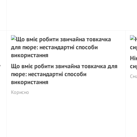
Ні
у
Що вміє робити звичайна товкачка для
си
пюре: нестандартні способи
См
використання
Корисно