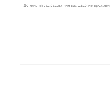
Доглянутий сад радуватиме вас щедрими врожаям