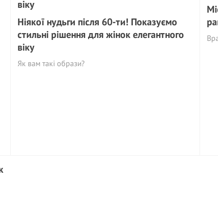
Мі
Ніякої нудьги після 60-ти! Показуємо
ра
стильні рішення для жінок елегантного
Вр
віку
Як вам такі образи?