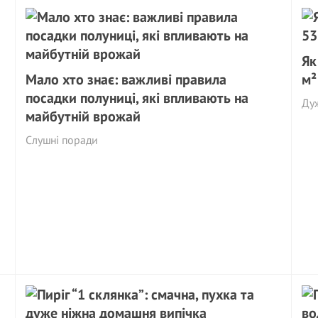
Як
Мало хто знає: важливі правила
м²
посадки полуниці, які впливають на
Дуж
майбутній врожай
Слушні поради