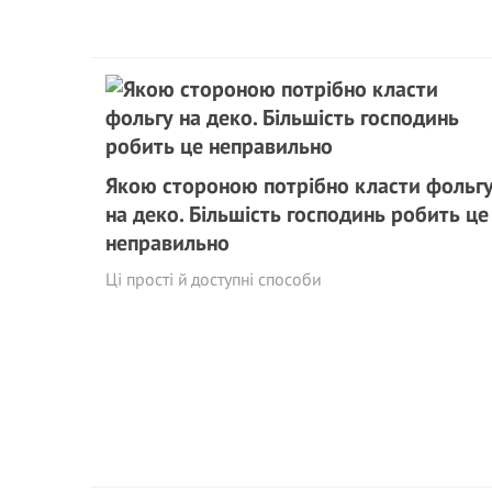
Якою стороною потрібно класти фольг
на деко. Більшість господинь робить це
неправильно
Ці прості й доступні способи