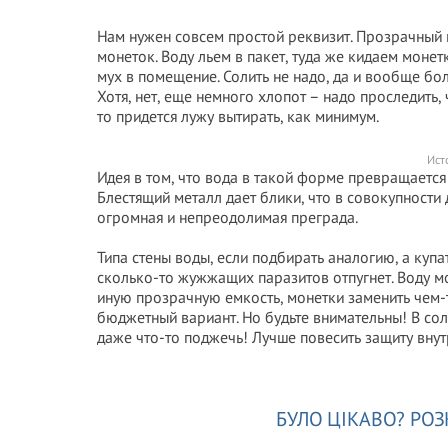
Нам нужен совсем простой реквизит. Прозрачный 
монеток. Воду льем в пакет, туда же кидаем монет
мух в помещение. Солить не надо, да и вообще боль
Хотя, нет, еще немного хлопот – надо проследить,
то придется лужу вытирать, как минимум.
Ист
Идея в том, что вода в такой форме превращается 
Блестящий металл дает блики, что в совокупности
огромная и непреодолимая преграда.
Типа стены воды, если подбирать аналогию, а купат
сколько-то жужжащих паразитов отпугнет. Воду м
иную прозрачную емкость, монетки заменить чем-т
бюджетный вариант. Но будьте внимательны! В со
даже что-то поджечь! Лучше повесить защиту вну
БУЛО ЦІКАВО? РОЗ