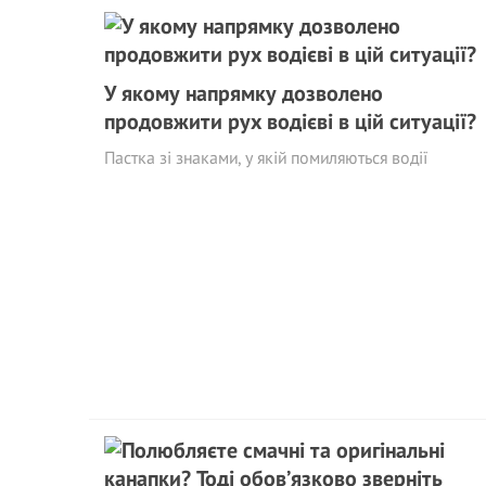
У якому напрямку дозволено
продовжити рух водієві в цій ситуації?
Пастка зі знаками, у якій помиляються водії