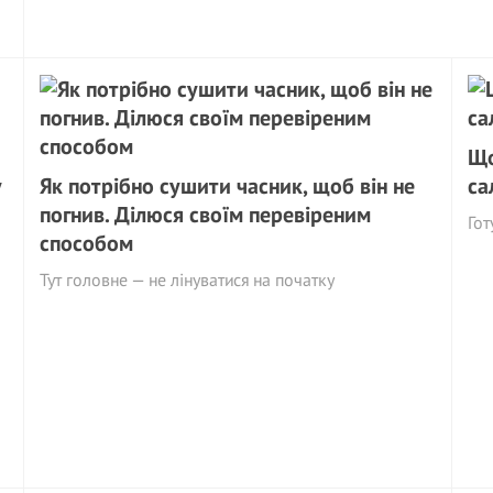
Що
у
Як потрібно сушити часник, щоб він не
са
погнив. Ділюся своїм перевіреним
Гот
способом
Тут головне — не лінуватися на початку