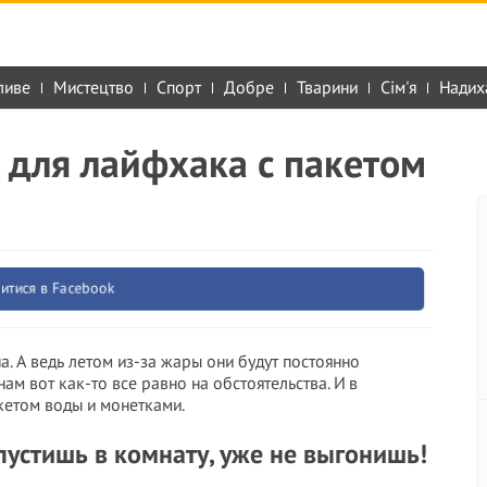
ливе
Мистецтво
Спорт
Добре
Тварини
Сім'я
Надих
 для лайфхака с пакетом
итися в Facebook
на. А ведь летом из-за жары они будут постоянно
м вот как-то все равно на обстоятельства. И в
кетом воды и монетками.
устишь в комнату, уже не выгонишь!