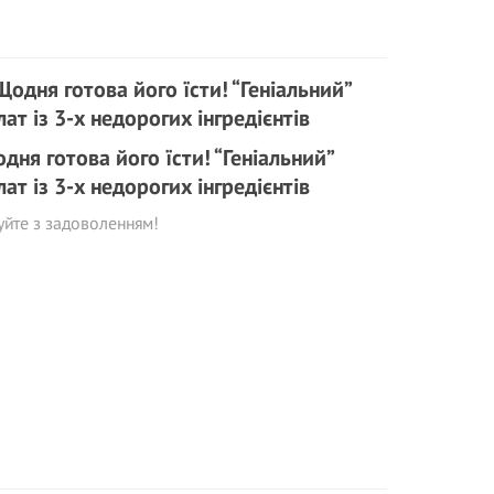
дня готова його їсти! “Геніальний”
лат із 3-х недорогих інгредієнтів
уйте з задоволенням!