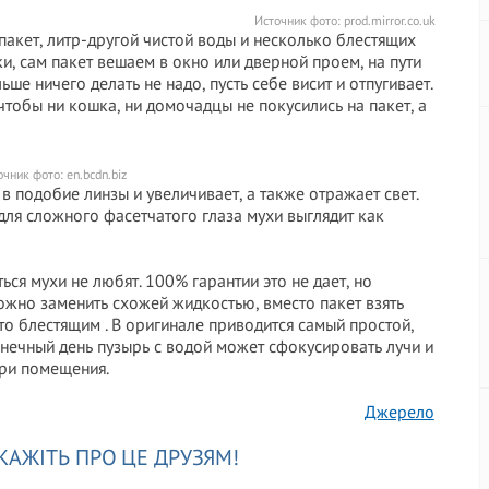
Источник фото:
prod.mirror.co.uk
пакет, литр-другой чистой воды и несколько блестящих
ки, сам пакет вешаем в окно или дверной проем, на пути
ше ничего делать не надо, пусть себе висит и отпугивает.
 чтобы ни кошка, ни домочадцы не покусились на пакет, а
очник фото:
en.bcdn.biz
в подобие линзы и увеличивает, а также отражает свет.
 для сложного фасетчатого глаза мухи выглядит как
ься мухи не любят. 100% гарантии это не дает, но
ожно заменить схожей жидкостью, вместо пакет взять
о блестящим . В оригинале приводится самый простой,
лнечный день пузырь с водой может сфокусировать лучи и
три помещения.
Джерело
КАЖІТЬ ПРО ЦЕ ДРУЗЯМ!