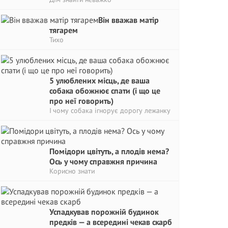
Він вважав матір
тягарем
Тихо
5 улюблених місць, де ваша
собака обожнює спати (і що це
про неї говорить)
І чому собака ігнорує дорогу лежанку
Помідори цвітуть, а плодів нема?
Ось у чому справжня причина
Корисно знати
Успадкував порожній будинок
предків — а всередині чекав скарб