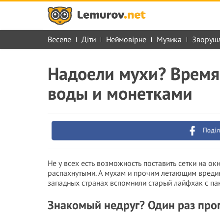
Веселе
Діти
Неймовірне
Музика
Зворуш
Надоели мухи? Время
воды и монетками
Поділ
Не у всех есть возможность поставить сетки на ок
распахнутыми. А мухам и прочим летающим вредина
западных странах вспомнили старый лайфхак с па
Знакомый недруг? Один раз проп