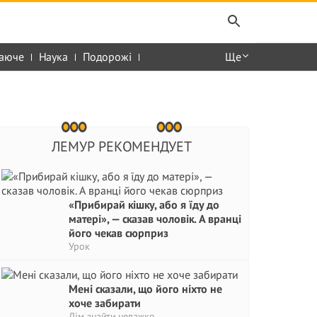
аюче
Наука
Подорожі
Ще
ЛЕМУР РЕКОМЕНДУЕТ
«Прибирай кішку, або я їду до
матері», — сказав чоловік. А вранці
його чекав сюрприз
Урок
Мені сказали, що його ніхто не
хоче забирати
Дім знайти неважко