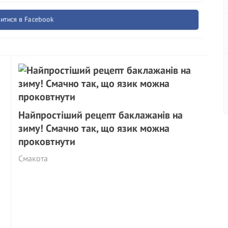
итися в Facebook
Найпростіший рецепт баклажанів на
зиму! Смачно так, що язик можна
проковтнути
Смакота