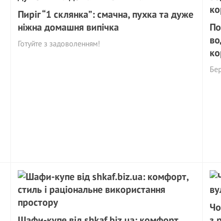
Пиріг “1 склянка”: смачна, пухка та дуже
ніжна домашня випічка
По
во
Готуйте з задоволенням!
ко
Бер
Чо
Шафи-купе від shkaf.biz.ua: комфорт,
з 