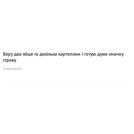
Беру два яйця та декілька картоплин і готую дуже смачну
страву
Смачного!