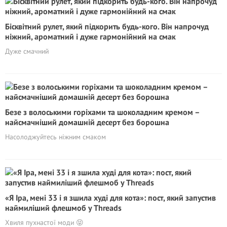
Бісквітний рулет, який підкорить будь-кого. Він напрочуд
ніжний, ароматний і дуже гармонійний на смак
Дуже смачний
Безе з волоськими горіхами та шоколадним кремом –
найсмачніший домашній десерт без борошна
Насолоджуйтесь ніжним смаком
«Я Іра, мені 33 і я зшила худі для кота»: пост, який запустив
наймиліший флешмоб у Threads
Хвиля пухнастої моди 😝