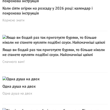
Коли сіяти огірки на розсаду у 2026 році: календар і
покрокова інструкція
Корисно знати
Якщо ви бодай раз так приготуєте буряки, то більше ніколи
не станете купляти подібні соуси. Найсмачніші цвіклі
Смачного вам!
Одна душа на двох
Одна душа на двох