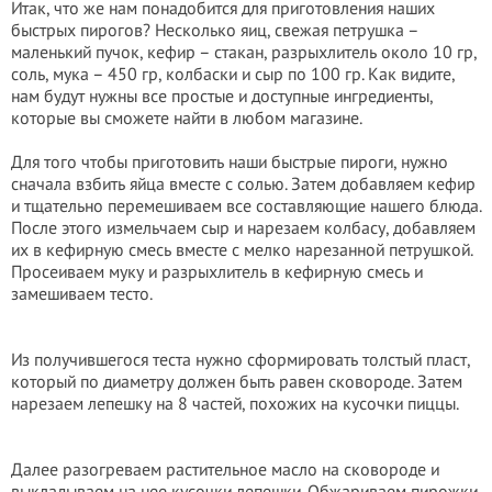
Итак, что же нам понадобится для приготовления наших
быстрых пирогов? Несколько яиц, свежая петрушка –
маленький пучок, кефир – стакан, разрыхлитель около 10 гр,
соль, мука – 450 гр, колбаски и сыр по 100 гр. Как видите,
нам будут нужны все простые и доступные ингредиенты,
которые вы сможете найти в любом магазине.
Для того чтобы приготовить наши быстрые пироги, нужно
сначала взбить яйца вместе с солью. Затем добавляем кефир
и тщательно перемешиваем все составляющие нашего блюда.
После этого измельчаем сыр и нарезаем колбасу, добавляем
их в кефирную смесь вместе с мелко нарезанной петрушкой.
Просеиваем муку и разрыхлитель в кефирную смесь и
замешиваем тесто.
Из получившегося теста нужно сформировать толстый пласт,
который по диаметру должен быть равен сковороде. Затем
нарезаем лепешку на 8 частей, похожих на кусочки пиццы.
Далее разогреваем растительное масло на сковороде и
выкладываем на нее кусочки лепешки. Обжариваем пирожки