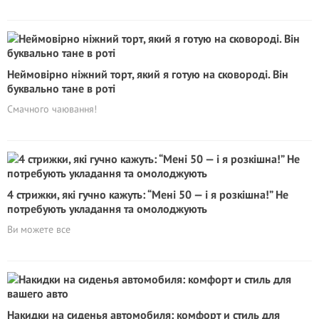
Неймовірно ніжний торт, який я готую на сковороді. Він
буквально тане в роті
Смачного чаювання!
4 стрижки, які гучно кажуть: “Мені 50 — і я розкішна!” Не
потребують укладання та омолоджують
Ви можете все
Накидки на сиденья автомобиля: комфорт и стиль для