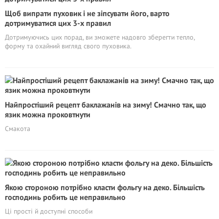
Щоб випрати пуховик і не зіпсувати його, варто
дотримуватися цих 3-х правил
Дотримуючись цих порад, ви зможете надовго зберегти тепло,
форму та охайний вигляд свого пуховика.
Найпростіший рецепт баклажанів на зиму! Смачно так, що
язик можна проковтнути
Смакота
Якою стороною потрібно класти фольгу на деко. Більшість
господинь робить це неправильно
Ці прості й доступні способи