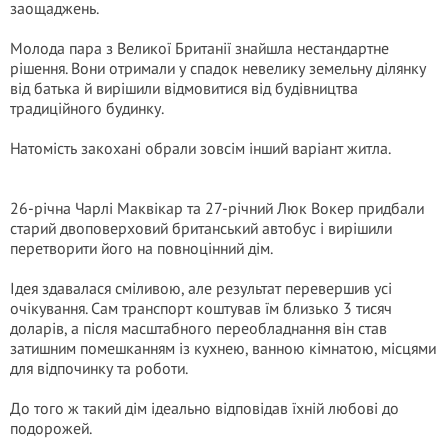
заощаджень.
Молода пара з Великої Британії знайшла нестандартне
рішення. Вони отримали у спадок невелику земельну ділянку
від батька й вирішили відмовитися від будівництва
традиційного будинку.
Натомість закохані обрали зовсім інший варіант житла.
26-річна Чарлі Маквікар та 27-річний Люк Вокер придбали
старий двоповерховий британський автобус і вирішили
перетворити його на повноцінний дім.
Ідея здавалася сміливою, але результат перевершив усі
очікування. Сам транспорт коштував їм близько 3 тисяч
доларів, а після масштабного переобладнання він став
затишним помешканням із кухнею, ванною кімнатою, місцями
для відпочинку та роботи.
До того ж такий дім ідеально відповідав їхній любові до
подорожей.