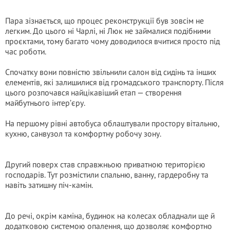
Пара зізнається, що процес реконструкції був зовсім не
легким. До цього ні Чарлі, ні Люк не займалися подібними
проєктами, тому багато чому доводилося вчитися просто під
час роботи.
Спочатку вони повністю звільнили салон від сидінь та інших
елементів, які залишилися від громадського транспорту. Після
цього розпочався найцікавіший етап — створення
майбутнього інтер’єру.
На першому рівні автобуса облаштували простору вітальню,
кухню, санвузол та комфортну робочу зону.
Другий поверх став справжньою приватною територією
господарів. Тут розмістили спальню, ванну, гардеробну та
навіть затишну піч-камін.
До речі, окрім каміна, будинок на колесах обладнали ще й
додатковою системою опалення, що дозволяє комфортно