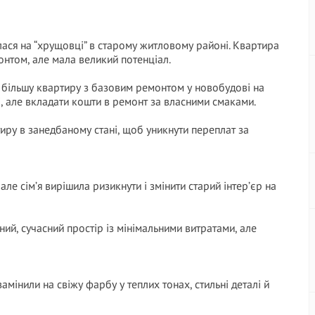
лася на “хрущовці” в старому житловому районі. Квартира
онтом, але мала великий потенціал.
більшу квартиру з базовим ремонтом у новобудові на
і, але вкладати кошти в ремонт за власними смаками.
иру в занедбаному стані, щоб уникнути переплат за
ле сім’я вирішила ризикнути і змінити старий інтер’єр на
ий, сучасний простір із мінімальними витратами, але
замінили на свіжу фарбу у теплих тонах, стильні деталі й