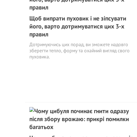
Щоб випрати пуховик і не зіпсувати
його, варто дотримуватися цих 3-х
правил
Дотримуючись цих порад, ви зможете надовго
зберегти тепло, форму та охайний вигляд свого
пуховика.