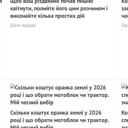
я
Щоб ваш різдвяник почав пишно
Ко
квітнути, полийте його цим розчином і
за
виконайте кілька простих дій
ча
Дієві поради
Гар
Скільки коштує оранка землі у 2026
Ко
році і що обрати мотоблок чи трактор.
сп
Мій чесний вибір
зн