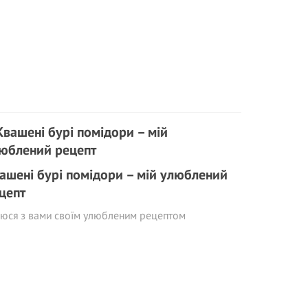
ашені бурі помідори – мій улюблений
цепт
юся з вами своїм улюбленим рецептом