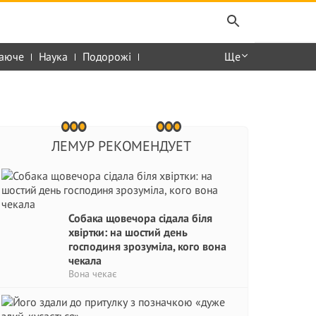
аюче
Наука
Подорожі
Ще
ЛЕМУР РЕКОМЕНДУЕТ
Собака щовечора сідала біля
хвіртки: на шостий день
господиня зрозуміла, кого вона
чекала
Вона чекає