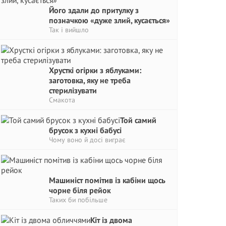
Його здали до притулку з
позначкою «дуже злий, кусається»
Так і вийшло
Хрусткі огірки з яблуками:
заготовка, яку не треба
стерилізувати
Смакота
Той самий
брусок з кухні бабусі
Чому воно й досі виграє
Машиніст помітив із кабіни щось
чорне біля рейок
Таких би побільше
Кіт із двома