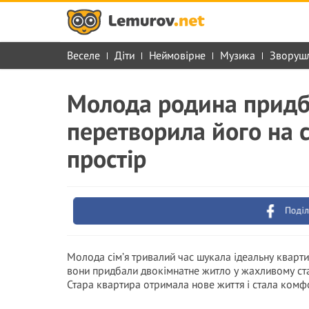
Веселе
Діти
Неймовірне
Музика
Зворуш
Молода родина придба
перетворила його на с
простір
Поділ
Молода сім’я тривалий час шукала ідеальну кварт
вони придбали двокімнатне житло у жахливому стан
Стара квартира отримала нове життя і стала ком