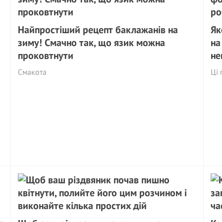
Найпростіший рецепт баклажанів на
Як
зиму! Смачно так, що язик можна
на
проковтнути
не
Смакота
Ці 