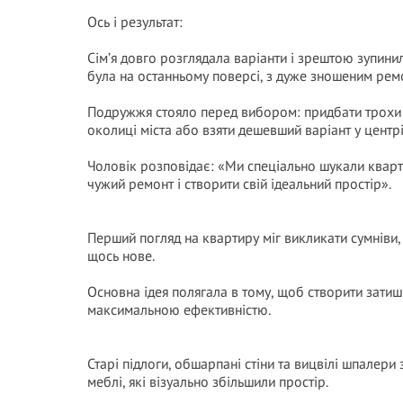
Ось і результат:
Сім’я довго розглядала варіанти і зрештою зупини
була на останньому поверсі, з дуже зношеним рем
Подружжя стояло перед вибором: придбати трохи 
околиці міста або взяти дешевший варіант у центр
Чоловік розповідає: «Ми спеціально шукали кварт
чужий ремонт і створити свій ідеальний простір».
Перший погляд на квартиру міг викликати сумніви, а
щось нове.
Основна ідея полягала в тому, щоб створити затишн
максимальною ефективністю.
Старі підлоги, обшарпані стіни та вицвілі шпалери 
меблі, які візуально збільшили простір.