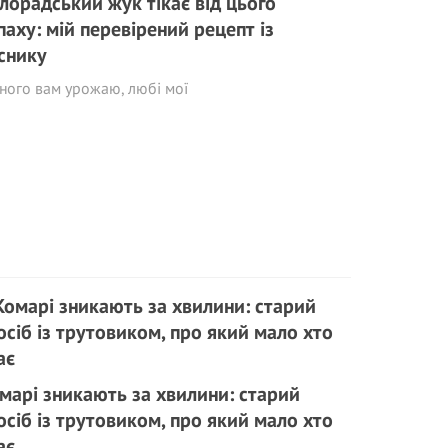
лорадський жук тікає від цього
паху: мій перевірений рецепт із
снику
ного вам урожаю, любі мої
марі зникають за хвилини: старий
осіб із трутовиком, про який мало хто
ає