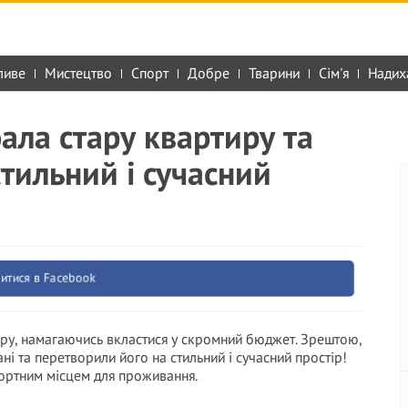
ливе
Мистецтво
Спорт
Добре
Тварини
Сім'я
Надих
ла стару квартиру та
тильний і сучасний
итися в Facebook
иру, намагаючись вкластися у скромний бюджет. Зрештою,
і та перетворили його на стильний і сучасний простір!
фортним місцем для проживання.