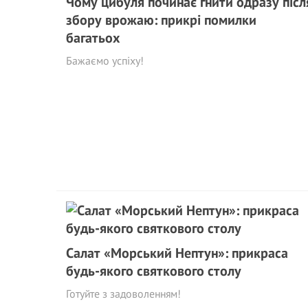
Чому цибуля починає гнити одразу післ
збору врожаю: прикрі помилки
багатьох
Бажаємо успіху!
Салат «Морський Нептун»: прикраса
будь-якого святкового столу
Готуйте з задоволенням!