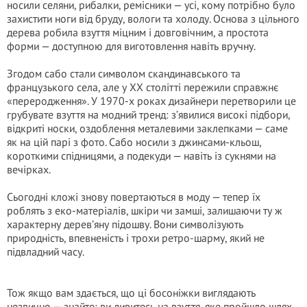
носили селяни, рибалки, ремісники — усі, кому потрібно було
захистити ноги від бруду, вологи та холоду. Основа з цільного
дерева робила взуття міцним і довговічним, а простота
форми — доступною для виготовлення навіть вручну.
Згодом сабо стали символом скандинавського та
французького села, але у XX столітті пережили справжнє
«переродження». У 1970-х роках дизайнери перетворили це
грубувате взуття на модний тренд: з’явилися високі підбори,
відкриті носки, оздоблення металевими заклепками — саме
як на цій парі з фото. Сабо носили з джинсами-кльош,
короткими спідницями, а подекуди — навіть із сукнями на
вечірках.
Сьогодні кложі знову повертаються в моду — тепер їх
роблять з еко-матеріалів, шкіри чи замші, залишаючи ту ж
характерну дерев’яну підошву. Вони символізують
природність, впевненість і трохи ретро-шарму, який не
підвладний часу.
Тож якщо вам здається, що ці босоніжки виглядають
незвично — знайте: ви дивитесь на взуття, яке пройшло шлях