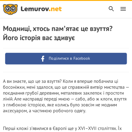
Модниці, хтось памʼятає це взуття?
Його історія вас здивує
Поділитися в Facebook
А ви знаєте, що це за взуття? Коли я вперше побачила ці
босоніжки, мені здалося, що це справжній витвір мистецтва —
поєднання грубої деревини, металевих заклепок і простоти
ліній. Але насправді переді мною — сабо, або ж клоги, взуття
з глибокою історією, яке колись було зовсім не модним
аксесуаром, а частиною робочого одягу.
Перші кложі з’явилися в Європі ще у XVI–XVII століттях. Їх