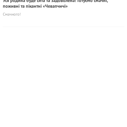
Уся родина буде сита та задоволена! Готуємо смачні,
поживні та пікантні «Чевапчичі»
Смачного!