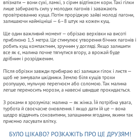
впізнати — вони сухі, ламкі, з сірим відтінком кори. Такі гілки
лише забирають силу у молодих пагонів і заважають
провітрюванню куща. Потім проріджую зайві молоді пагони,
залишаючи найміцніші — 6–8 штук на кожен кущ.
Ще один важливий момент — обрізаю верхівки на висоті
приблизно 1,5 метра. Це стимулює утворення бічних пагонів і
робить кущ компактним, зручним у догляді. Якщо залишити
все як є, малина почне тягнутися вгору, а врожай буде
дрібним і розрідженим.
Після обрізки завжди прибираю всі залишки гілок і листя —
щоб не зимували шкідники. Землю біля кущів трохи
розпушую, мульчую перегноєм або соломою. Так малина
легше переносить морози, а навесні швидше прокидається.
З роками я зрозуміла: малина — як жінка. Їй потрібна увага,
турбота й своєчасне оновлення. І якщо дати їй це — вона
щедро віддячить соковитими, запашними ягодами, якими так
приємно ласувати влітку.
БУЛО ЦІКАВО? РОЗКАЖІТЬ ПРО ЦЕ ДРУЗЯМ!