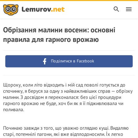
Обрізання малини восени: основні
правила для гарного врожаю
Поділитися в Facebook
Щороку, коли літо відходить і мій сад поволі готується до
спочинку, я беруся за одну з найважливіших справ — обрізку
малини. З досвідом я переконалася: без цієї процедури
гарного врожаю не буде, хоч би як я її підживлювала чи
поливала.
Починаю завжди з того, що уважно оглядаю кущі. Видаляю
старі, потемнілі пагони, які вже відплодоносили. Їх легко