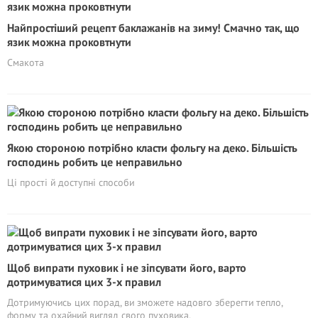
Найпростіший рецепт баклажанів на зиму! Смачно так, що
язик можна проковтнути
Смакота
Якою стороною потрібно класти фольгу на деко. Більшість
господинь робить це неправильно
Ці прості й доступні способи
Щоб випрати пуховик і не зіпсувати його, варто
дотримуватися цих 3-х правил
Дотримуючись цих порад, ви зможете надовго зберегти тепло,
форму та охайний вигляд свого пуховика.