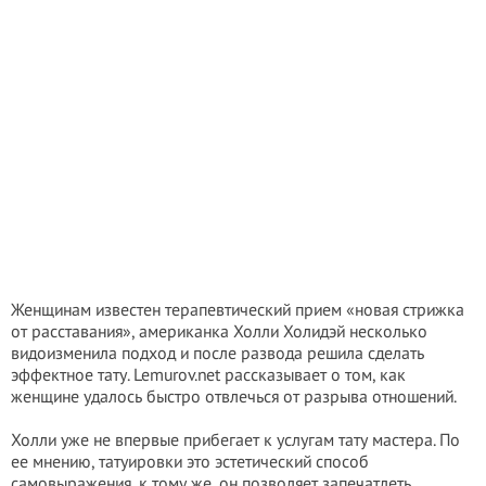
Женщинам известен терапевтический прием «новая стрижка
от расставания», американка Холли Холидэй несколько
видоизменила подход и после развода решила сделать
эффектное тату. Lemurov.net рассказывает о том, как
женщине удалось быстро отвлечься от разрыва отношений.
Холли уже не впервые прибегает к услугам тату мастера. По
ее мнению, татуировки это эстетический способ
самовыражения, к тому же, он позволяет запечатлеть