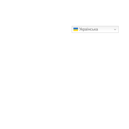
Українська
56 м², де немає нічого зайвого — лише світло, повітря й
естетика
Історія та атмосфера