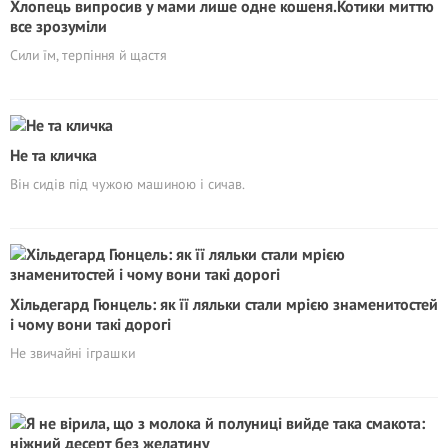
Хлопець випросив у мами лише одне кошеня.Котики миттю
все зрозуміли
Сили їм, терпіння й щастя
Не та кличка
Він сидів під чужою машиною і сичав.
Хільдегард Гюнцель: як її ляльки стали мрією знаменитостей
і чому вони такі дорогі
Не звичайні іграшки