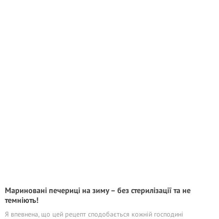
Мариновані печериці на зиму – без стерилiзації та не
темніють!
Я впевнена, що цей рецепт сподобається кожній господині