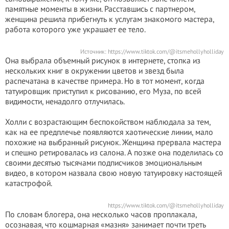
памятные моменты в жизни. Расставшись с партнером,
женщина решила прибегнуть к услугам знакомого мастера,
работа которого уже украшает ее тело.
Источник: https://www.tiktok.com/@itsmehollyholliday
Она выбрала объемный рисунок в интернете, стопка из
нескольких книг в окружении цветов и звезд была
распечатана в качестве примера. Но в тот момент, когда
татуировщик приступил к рисованию, его Муза, по всей
видимости, ненадолго отлучилась.
Холли с возрастающим беспокойством наблюдала за тем,
как на ее предплечье появляются хаотические линии, мало
похожие на выбранный рисунок. Женщина прервала мастера
и спешно ретировалась из салона. А позже она поделилась со
своими десятью тысячами подписчиков эмоциональным
видео, в котором назвала свою новую татуировку настоящей
катастрофой.
https://www.tiktok.com/@itsmehollyholliday
По словам блогера, она несколько часов проплакала,
осознавая, что кошмарная «мазня» занимает почти треть