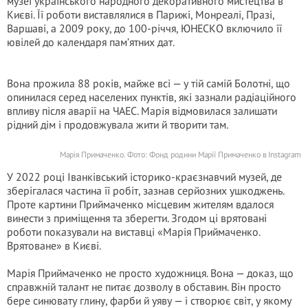
музеї українського народного декоративного мистецтва в
Києві. Її роботи виставлялися в Парижі, Монреалі, Празі,
Варшаві, а 2009 року, до 100-річчя, ЮНЕСКО включило її
ювілей до календаря пам’ятних дат.
Вона прожила 88 років, майже всі — у тій самій Болотні, що
опинилася серед населених пунктів, які зазнали радіаційного
впливу після аваpiї на ЧАЕС. Марія відмовилася залишати
рідний дім і продовжувала жити й творити там.
Марія Примаченко. Фото: Фонд родини Марії Примаченко в Instagram
У 2022 році Іванківський історико-краєзнавчий музей, де
зберігалася частина її робіт, зазнав серйозних ушкоджень.
Проте картини Приймаченко місцевим жителям вдалося
винести з приміщення та зберегти. Згодом ці врятовані
роботи показували на виставці «Марія Приймаченко.
Врятоване» в Києві.
Марія Приймаченко не просто художниця. Вона — доказ, що
справжній талант не питає дозволу в обставин. Він просто
бере синювату глину, фарби й уяву — і створює світ, у якому