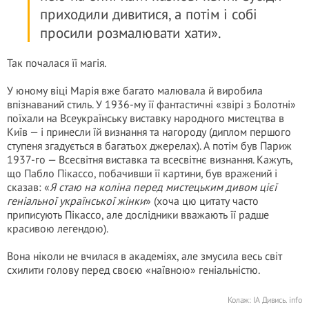
приходили дивитися, а потім і собі
просили розмалювати хати».
Так почалася її магія.
У юному віці Марія вже багато малювала й виробила
впізнаваний стиль. У 1936-му її фантастичні «звірі з Болотні»
поїхали на Всеукраїнську виставку народного мистецтва в
Київ — і принесли їй визнання та нагороду (диплом першого
ступеня згадується в багатьох джерелах). А потім був Париж
1937-го — Всесвітня виставка та всесвітнє визнання. Кажуть,
що Пабло Пікассо, побачивши її картини, був вражений і
сказав: «
Я стаю на коліна перед мистецьким дивом цієї
геніальної української жінки
» (хоча цю цитату часто
приписують Пікассо, але дослідники вважають її радше
красивою легендою).
Вона ніколи не вчилася в академіях, але змусила весь світ
схилити голову перед своєю «наївною» геніальністю.
Колаж: ІА Дивись. іnfo