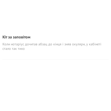
Кіт за заповітом
Коли нотаріус дочитав абзац до кінця і зняв окуляри, у кабінеті
стало так тихо