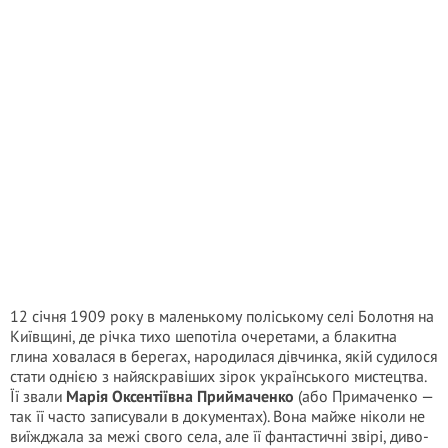
12 січня 1909 року в маленькому поліському селі Болотня на
Київщині, де річка тихо шепотіла очеретами, а блакитна
глина ховалася в берегах, народилася дівчинка, якій судилося
стати однією з найяскравіших зірок українського мистецтва.
Її звали
Марія Оксентіївна Приймаченко
(або Примаченко —
так її часто записували в документах). Вона майже ніколи не
виїжджала за межі свого села, але її фантастичні звірі, диво-