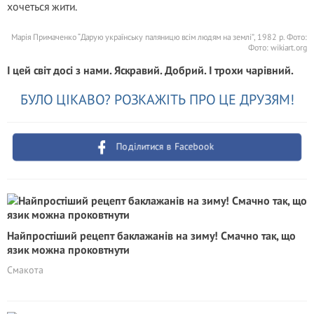
хочеться жити.
Марія Примаченко “Дарую українську паляницю всім людям на землі”, 1982 р. Фото:
Фото: wikiart.org
І цей світ досі з нами. Яскравий. Добрий. І трохи чарівний.
БУЛО ЦІКАВО? РОЗКАЖІТЬ ПРО ЦЕ ДРУЗЯМ!
Поділитися в Facebook
Найпростіший рецепт баклажанів на зиму! Смачно так, що
язик можна проковтнути
Смакота