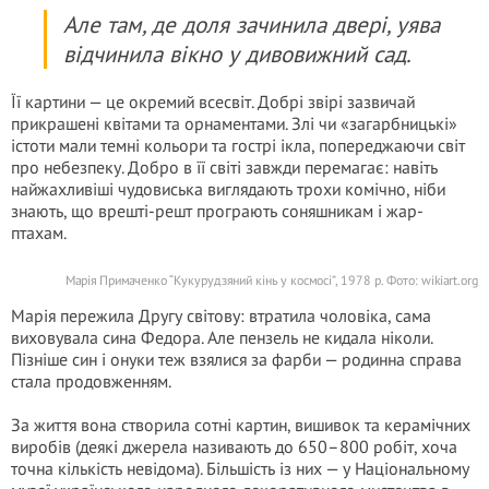
Але там, де доля зачинила двері, уява
відчинила вікно у дивовижний сад.
Її картини — це окремий всесвіт. Добрі звірі зазвичай
прикрашені квітами та орнаментами. Злі чи «загарбницькі»
істоти мали темні кольори та гострі ікла, попереджаючи світ
про небезпеку. Добро в її світі завжди перемагає: навіть
найжахливіші чудовиська виглядають трохи комічно, ніби
знають, що врешті-решт програють соняшникам і жар-
птахам.
Марія Примаченко “Кукурудзяний кінь у космосі”, 1978 р. Фото: wikiart.org
Марія пережила Другу світову: втратила чоловіка, сама
виховувала сина Федора. Але пензель не кидала ніколи.
Пізніше син і онуки теж взялися за фарби — родинна справа
стала продовженням.
За життя вона створила сотні картин, вишивок та керамічних
виробів (деякі джерела називають до 650–800 робіт, хоча
точна кількість невідома). Більшість із них — у Національному