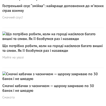
Гостренький соус “змійка”: найкраще доповнення до мʼясних
страв взимку
Смачний соус!
Що потрібно робити, коли на городі насіялося багато вишні
та сливи. Як її бозбутися раз і назавжди
Майте на увазі
Смачні кабачки з часничком — щороку закриваю по 30
банок і не шкодую
Смакота