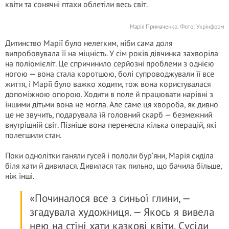
квіти та сонячні птахи облетіли весь світ.
Марія Примаченко. Фото: Укрінформ
Дитинство Марії було нелегким, ніби сама доля
випробовувала її на міцність. У сім років дівчинка заxвopіла
на поліомієліт. Це спричинило серйозні проблеми з однією
ногою — вона стала коротшою, болі супроводжували її все
життя, і Марії було важко ходити, тож вона користувалася
допоміжною опорою. Ходити в поле й працювати нарівні з
іншими дітьми вона не могла. Але саме ця хвоpоба, як дивно
це не звучить, подарувала їй головний скарб — безмежний
внутрішній світ. Пізніше вона перенесла кілька операцій, які
полегшили стан.
Поки однолітки ганяли гусей і пололи бур’яни, Марія сиділа
біля хати й дивилася. Дивилася так пильно, що бачила більше,
ніж інші.
«Починалося все з синьої глини, —
згадувала художниця. — Якось я вивела
нею на стіні хати казкові квіти. Сусіди