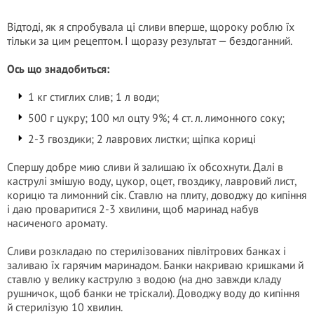
Відтоді, як я спробувала ці сливи вперше, щороку роблю їх
тільки за цим рецептом. І щоразу результат — бездоганний.
Ось що знадобиться:
1 кг стиглих слив; 1 л води;
500 г цукру; 100 мл оцту 9%; 4 ст. л. лимонного соку;
2-3 гвоздики; 2 лаврових листки; щіпка кориці
Спершу добре мию сливи й залишаю їх обсохнути. Далі в
каструлі змішую воду, цукор, оцет, гвоздику, лавровий лист,
корицю та лимонний сік. Ставлю на плиту, доводжу до кипіння
і даю проваритися 2-3 хвилини, щоб маринад набув
насиченого аромату.
Сливи розкладаю по стерилізованих півлітрових банках і
заливаю їх гарячим маринадом. Банки накриваю кришками й
ставлю у велику каструлю з водою (на дно завжди кладу
рушничок, щоб банки не тріскали). Доводжу воду до кипіння
й стерилізую 10 хвилин.