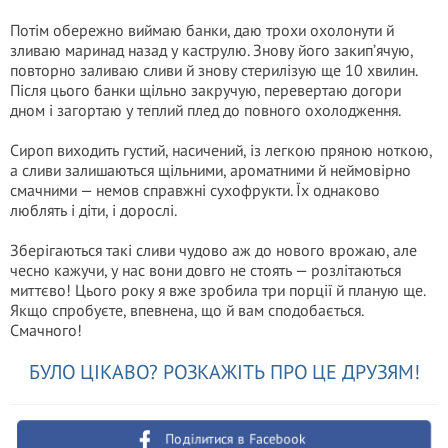
Потім обережно виймаю банки, даю трохи охолонути й
зливаю маринад назад у каструлю. Знову його закип’ячую,
повторно заливаю сливи й знову стерилізую ще 10 хвилин.
Після цього банки щільно закручую, перевертаю догори
дном і загортаю у теплий плед до повного охолодження.
Сироп виходить густий, насичений, із легкою пряною ноткою,
а сливи залишаються щільними, ароматними й неймовірно
смачними — немов справжні сухофрукти. Їх однаково
люблять і діти, і дорослі.
Зберігаються такі сливи чудово аж до нового врожаю, але
чесно кажучи, у нас вони довго не стоять — розлітаються
миттєво! Цього року я вже зробила три порції й планую ще.
Якщо спробуєте, впевнена, що й вам сподобається.
Смачного!
БУЛО ЦІКАВО? РОЗКАЖІТЬ ПРО ЦЕ ДРУЗЯМ!
Поділитися в Facebook