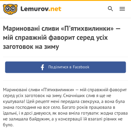
Мариновані сливи «П’ятихвилинки» —
мій справжній фаворит серед усіх
заготовок на зиму
Поділитися в Facebook
Мариновані сливи «П’ятихвилинки» — мій справжній фаворит
серед усіх заготовок на зиму. Смачніших слив я ще не
куштувала! Цей рецепт мені передала свекруха, а вона була
знана господиня на все село. Багато років працювала в
їдальні, і я досі дивуюся, як вона вміла готувати: жодна страва
не залишала байдужим, а у консервації їй взагалі рівних не
було.