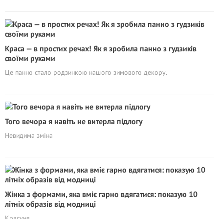
Краса — в простих речах! Як я зробила панно з гудзиків
своїми руками
Це панно стало родзинкою нашого зимового декору.
Того вечора я навіть не витерла підлогу
Невидима зміна
Жінка з формами, яка вміє гарно вдягатися: показую 10
літніх образів від модниці
Красуня