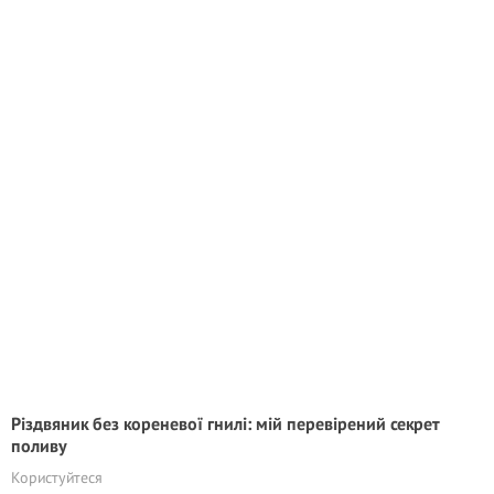
Різдвяник без кореневої гнилі: мій перевірений секрет
поливу
Користуйтеся